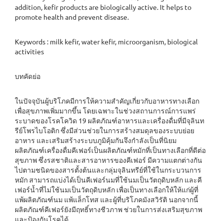
addition, kefir products are biologically active. It helps to
promote health and prevent disease.
Keywords : milk kefir, water kefir, microorganism, biological
activities
บทคัดย่อ
ในปัจจุบันผู้บริโภคมีการให้ความสำคัญเกี่ยวกับอาหารทางเลือก
เพื่อสุขภาพเพิ่มมากขึ้น โดยเฉพาะในช่วงสถานการณ์การแพร่
ระบาดของโรคโควิด 19 ผลิตภัณฑ์อาหารและเครื่องดื่มที่มีจุลินท
รีย์โพรไบโอติก ซึ่งมีส่วนช่วยในการสร้างสมดุลของระบบย่อย
อาหาร และเสริมสร้างระบบภูมิคุ้มกันจึงกำลังเป็นที่นิยม
ผลิตภัณฑ์เครื่องดื่มคีเฟอร์เป็นผลิตภัณฑ์หมักที่เป็นทางเลือกที่ดีต่อ
สุขภาพ ซึ่งรสชาติและสารอาหารของคีเฟอร์ มีความแตกต่างกัน
ไปตามชนิดของสารตั้งต้นและกลุ่มจุลินทรีย์ที่ใช้ในกระบวนการ
หมัก สามารถแบ่งได้เป็นคีเฟอร์นมที่ใช้นมเป็นวัตถุดิบหลัก และคี
เฟอร์น้ำที่ไม่ใช้นมเป็นวัตถุดิบหลัก เพื่อเป็นทางเลือกให้ให้แก่ผู้ที่
แพ้ผลิตภัณฑ์นม แพ้แล็กโทส และผู้ที่บริโภคมังสวิรัติ นอกจากนี้
ผลิตภัณฑ์คีเฟอร์ยังมีฤทธิ์ทางชีวภาพ ช่วยในการส่งเสริมสุขภาพ
และป้องกันโรคได้