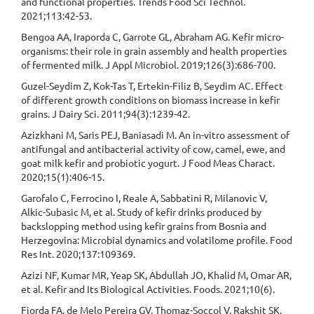
and functional properties. Trends Food Sci Technol.
2021;113:42-53.
Bengoa AA, Iraporda C, Garrote GL, Abraham AG. Kefir micro-
organisms: their role in grain assembly and health properties
of fermented milk. J Appl Microbiol. 2019;126(3):686-700.
Guzel-Seydim Z, Kok-Tas T, Ertekin-Filiz B, Seydim AC. Effect
of different growth conditions on biomass increase in kefir
grains. J Dairy Sci. 2011;94(3):1239-42.
Azizkhani M, Saris PEJ, Baniasadi M. An in-vitro assessment of
antifungal and antibacterial activity of cow, camel, ewe, and
goat milk kefir and probiotic yogurt. J Food Meas Charact.
2020;15(1):406-15.
Garofalo C, Ferrocino I, Reale A, Sabbatini R, Milanovic V,
Alkic-Subasic M, et al. Study of kefir drinks produced by
backslopping method using kefir grains from Bosnia and
Herzegovina: Microbial dynamics and volatilome profile. Food
Res Int. 2020;137:109369.
Azizi NF, Kumar MR, Yeap SK, Abdullah JO, Khalid M, Omar AR,
et al. Kefir and Its Biological Activities. Foods. 2021;10(6).
Fiorda FA, de Melo Pereira GV, Thomaz-Soccol V, Rakshit SK,