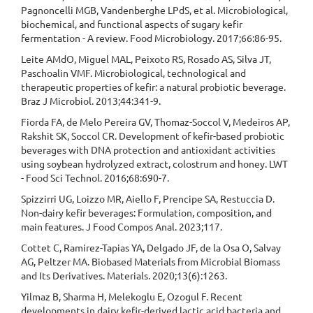
Pagnoncelli MGB, Vandenberghe LPdS, et al. Microbiological,
biochemical, and functional aspects of sugary kefir
fermentation - A review. Food Microbiology. 2017;66:86-95.
Leite AMdO, Miguel MAL, Peixoto RS, Rosado AS, Silva JT,
Paschoalin VMF. Microbiological, technological and
therapeutic properties of kefir: a natural probiotic beverage.
Braz J Microbiol. 2013;44:341-9.
Fiorda FA, de Melo Pereira GV, Thomaz-Soccol V, Medeiros AP,
Rakshit SK, Soccol CR. Development of kefir-based probiotic
beverages with DNA protection and antioxidant activities
using soybean hydrolyzed extract, colostrum and honey. LWT
- Food Sci Technol. 2016;68:690-7.
Spizzirri UG, Loizzo MR, Aiello F, Prencipe SA, Restuccia D.
Non-dairy kefir beverages: Formulation, composition, and
main features. J Food Compos Anal. 2023;117.
Cottet C, Ramirez-Tapias YA, Delgado JF, de la Osa O, Salvay
AG, Peltzer MA. Biobased Materials from Microbial Biomass
and Its Derivatives. Materials. 2020;13(6):1263.
Yilmaz B, Sharma H, Melekoglu E, Ozogul F. Recent
developments in dairy kefir-derived lactic acid bacteria and