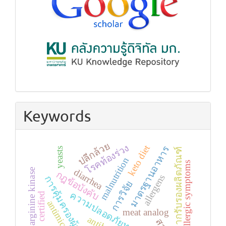
Keywords
ปลีกล้วย
โรคท้องร่วง
keto diet
มาตรฐานอาหาร
yeasts
ฉลากรับรองผลิตภัณฑ์
malnutrition
allergic symptoms
diarrhea
arginine kinase
กฎข้อบังคับ
allergens
การคุ้มครองผู้บริโภค
การวิจัย
ความปลอดภัยทางอาหาร
certified
antimicrobials
meat analog