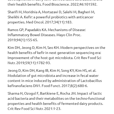
their health benefits. Food Bioscience. 2022;46:101592.
Sharifi M, Moridnia A, Mortazavi D, Salehi M, Bagheri M,
Sheikhi A. Kefir: a powerful probiotics with anticancer
properties. Med Oncol. 2017;34(11):183.
Ramos GP, Papadakis KA. Mechanisms of Disease:
Inflammatory Bowel Diseases. Mayo Clin Proc.
2019;94(1):155-65.
Kim DH, Jeong D, Kim H, Seo KH. Modern perspectives on the
health benefits of kefir in next generation sequencing era:
Improvement of the host gut microbiota. Crit Rev Food Sci
Nutr. 2019;59(11):1782-93.
Jeong D, Kim DH, Kang IB, Kim H, Song KY, Kim HS, et al.
Modulation of gut microbiota and increase in fecal water
content in mice induced by administration of Lactobacillus
kefiranofaciens DN1. Food Funct. 2017;8(2):680-6.
Sharma H, Ozogul F, Bartkiene E, Rocha JM. Impact of lactic
acid bacteria and their metabolites on the techno-functional
properties and health benefits of fermented dairy products.
Crit Rev Food Sci Nutr. 2021:1-23.