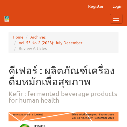
Main
Register
Login
Navigation
Main
Toggl
Content
navig
Sidebar
Home
Archives
Vol. 53 No. 2 (2023): July-December
Review Articles
คีเฟอร์ : ผลิตภัณฑ์เครื่อง
ดื่มหมักเพื่อสุขภาพ
Kefir : fermented beverage products
for human health
Article
Sidebar