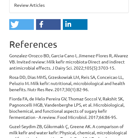
Review Articles
References
Gonzalez-Orozco BD, Garcia-Cano I, Jimenez-Flores R, Alvarez
VB. Invited review: Milk kefir microbiota-Direct and indirect
antimicrobial effects. J Dairy Sci. 2022;105(5):3703-15.
Rosa DD, Dias MMS, Grzeskowiak LM, Reis SA, Conceicao LL,
Peluzio M. Milk kefir: nutritional, microbiological and health
benefits. Nutr Res Rev. 2017;30(1):82-96.
Fiorda FA, de Melo Pereira GV, Thomaz-Soccol V, Rakshit SK,
Pagnoncelli MGB, Vandenberghe LPS, et al. Microbiological,
biochemical, and functional aspects of sugary kefir
fermentation - A review. Food Microbiol. 2017;66:86-95.
Guzel-Seydim ZB, Gökırmaklı Ç, Greene AK. A comparison of
milk kefir and water kefir: Physical, chemical, microbiological