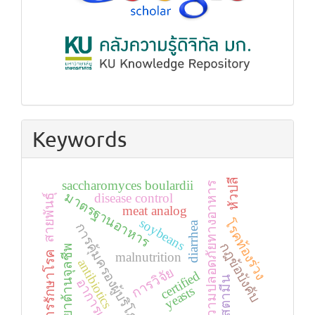
Keywords
หัวปลี
saccharomyces boulardii
ความปลอดภัยทางอาหาร
มาตรฐานอาหาร
disease control
สายพันธุ์
meat analog
soybeans
โรคท้องร่วง
diarrhea
การคุ้มครองผู้บริโภค
กฎข้อบังคับ
ยาต้านจุลชีพ
การรักษาโรค
malnutrition
antibiotics
การวิจัย
certified
ฮีสตามีน
อาการแพ้
yeasts