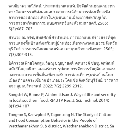
พฤฒิยาพร มณีรัตน์, ประสพชัย พสุนนท์. ปัจจัยด้านคุณค่ามรดก
ทางวัฒนธรรมที่ส่งผลต่อประสบการณ์ด้านการท่องเที่ยวเชิง
อาหารของนักท่องเที่ยวในชุมชนย่านเมืองเก่าจังหวัดภูเก็ต.
วารสารสหวิทยาการมนุษยศาสตร์และสังคมศาสตร์. 2565;
5(2):687–703.
อำนวย คมกริช, สิทธิศักดิ์ จำปาแดง. การออกแบบสร้างสรรค์ชุด
การแสดงพื้นบ้านส่งเสริมหมู่บ้านท่องเที่ยวทางวัฒนธรรมจังหวัด
บุรีรัมย์. วารสารสังคมศาสตร์และมานุษยวิทยาเชิงพุทธ. 2565;
7(3):302-315.
ปิติวรรณ ฝ้ายโคกสูง, วิษณุ ปัญญายงค์, คคนางค์ ช่อชู, จตุพัฒน์
สมัปปิโต, วณิชา แผลงรักษา. รูปแบบการจัดการวัตถุดิบแบบครบ
วงจรของอาหารพื้นถิ่นเพื่อรองรับการท่องเที่ยวชุมชนบ้านโคก
เมือง ตำบลจระเข้มาก อำเภอประโคนชัย จังหวัดบุรีรัมย์. วารสาร
มจร อุบลปริทรรศน์. 2022; 7(2):2299-2312.
Songsiri W, Bunna P, Athimuttisan J. Way of life and security
in local southern food. RMUTP Res. J. Sci. Technol. 2014;
8(1):94-107.
Tong-on S, Kaewplod P, Tagontong N. The Study of Culture
and Food Consumption Behavior in the People of
Watthananakhon Sub-district, Watthananakhon District, Sa