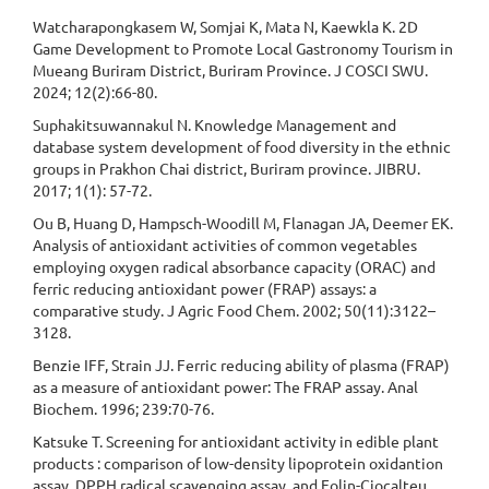
Watcharapongkasem W, Somjai K, Mata N, Kaewkla K. 2D
Game Development to Promote Local Gastronomy Tourism in
Mueang Buriram District, Buriram Province. J COSCI SWU.
2024; 12(2):66-80.
Suphakitsuwannakul N. Knowledge Management and
database system development of food diversity in the ethnic
groups in Prakhon Chai district, Buriram province. JIBRU.
2017; 1(1): 57-72.
Ou B, Huang D, Hampsch-Woodill M, Flanagan JA, Deemer EK.
Analysis of antioxidant activities of common vegetables
employing oxygen radical absorbance capacity (ORAC) and
ferric reducing antioxidant power (FRAP) assays: a
comparative study. J Agric Food Chem. 2002; 50(11):3122–
3128.
Benzie IFF, Strain JJ. Ferric reducing ability of plasma (FRAP)
as a measure of antioxidant power: The FRAP assay. Anal
Biochem. 1996; 239:70-76.
Katsuke T. Screening for antioxidant activity in edible plant
products : comparison of low-density lipoprotein oxidantion
assay, DPPH radical scavenging assay, and Folin-Ciocalteu