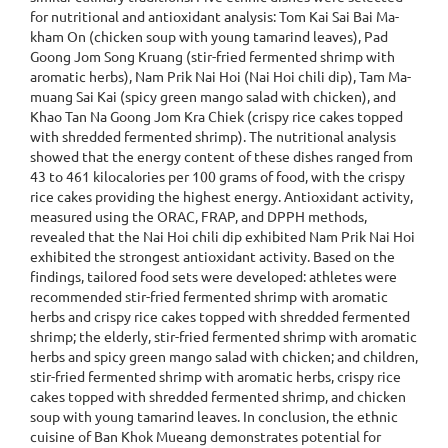
for nutritional and antioxidant analysis: Tom Kai Sai Bai Ma-
kham On (chicken soup with young tamarind leaves), Pad
Goong Jom Song Kruang (stir-fried fermented shrimp with
aromatic herbs), Nam Prik Nai Hoi (Nai Hoi chili dip), Tam Ma-
muang Sai Kai (spicy green mango salad with chicken), and
Khao Tan Na Goong Jom Kra Chiek (crispy rice cakes topped
with shredded fermented shrimp). The nutritional analysis
showed that the energy content of these dishes ranged from
43 to 461 kilocalories per 100 grams of food, with the crispy
rice cakes providing the highest energy. Antioxidant activity,
measured using the ORAC, FRAP, and DPPH methods,
revealed that the Nai Hoi chili dip exhibited Nam Prik Nai Hoi
exhibited the strongest antioxidant activity. Based on the
findings, tailored food sets were developed: athletes were
recommended stir-fried fermented shrimp with aromatic
herbs and crispy rice cakes topped with shredded fermented
shrimp; the elderly, stir-fried fermented shrimp with aromatic
herbs and spicy green mango salad with chicken; and children,
stir-fried fermented shrimp with aromatic herbs, crispy rice
cakes topped with shredded fermented shrimp, and chicken
soup with young tamarind leaves. In conclusion, the ethnic
cuisine of Ban Khok Mueang demonstrates potential for