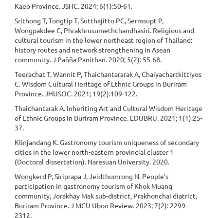
Kaeo Province. JSHC. 2024; 6(1):50-61.
Srithong T, Tongtip T, Sutthajitto PC, Sermsupt P,
Wongpakdee C, Phrakhrusumethchandhasiri. Religious and
cultural tourism in the lower northeast region of Thailand:
history routes and network strengthening in Asean
community. J Pañña Panithan. 2020; 5(2): 55-68.
Teerachat T, Wannit P, Thaichantararak A, Chaiyachartkittiyos
C. Wisdom Cultural Heritage of Ethnic Groups in Buriram
Province. JHUSOC. 2021; 19(2):109-122.
Thaichantarak A. Inheriting Art and Cultural Wisdom Heritage
of Ethnic Groups in Buriram Province. EDUBRU. 2021; 1(1):25-
37.
Klinjandang K. Gastronomy tourism uniqueness of secondary
cities in the lower north-eastern provincial cluster 1
(Doctoral dissertation). Naresuan University. 2020.
Wongkerd P, Siriprapa J, Jeidthumrong N. People’s
participation in gastronomy tourism of Khok Muang
community, Jorakhay Mak sub-district, Prakhonchai diatrict,
Buriram Province. J MCU Ubon Review. 2023; 7(2): 2299-
2312.