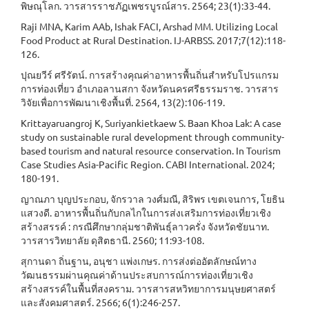
พิษณุโลก. วารสารราชภัฏเพชรบูรณ์สาร. 2564; 23(1):33-44.
Raji MNA, Karim AAb, Ishak FACI, Arshad MM. Utilizing Local
Food Product at Rural Destination. IJ-ARBSS. 2017;7(12):118-
126.
ปุณยวีร์ ศรีรัตน์. การสร้างคุณค่าอาหารพื้นถิ่นสำหรับโปรแกรม
การท่องเที่ยว อำเภอลานสกา จังหวัดนครศรีธรรมราช. วารสาร
วิจัยเพื่อการพัฒนาเชิงพื้นที่. 2564, 13(2):106-119.
Krittayaruangroj K, Suriyankietkaew S. Baan Khoa Lak: A case
study on sustainable rural development through community-
based tourism and natural resource conservation. In Tourism
Case Studies Asia-Pacific Region. CABI International. 2024;
180-191.
ญาณภา บุญประกอบ, จักรวาล วงศ์มณี, สิริพร เขตเจนการ, โยธิน
แสวงดี. อาหารพื้นถิ่นกับกลไกในการส่งเสริมการท่องเที่ยวเชิง
สร้างสรรค์ : กรณีศึกษากลุ่มชาติพันธุ์ลาวครั่ง จังหวัดชัยนาท.
วารสารวิทยาลัย ดุสิตธานี. 2560; 11:93-108.
สุกานดา ถิ่นฐาน, อนุชา แพ่งเกษร. การส่งต่ออัตลักษณ์ทาง
วัฒนธรรมผ่านคุณค่าด้านประสบการณ์การท่องเที่ยวเชิง
สร้างสรรค์ในพื้นที่สงคราม. วารสารสหวิทยาการมนุษยศาสตร์
และสังคมศาสตร์. 2566; 6(1):246-257.