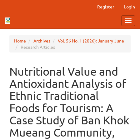
Main
Register
Login
Navigation
Main
Toggl
Content
navig
Sidebar
Home
Archives
Vol. 56 No. 1 (2026): January-June
Research Articles
Nutritional Value and
Antioxidant Analysis of
Ethnic Traditional
Foods for Tourism: A
Case Study of Ban Khok
Mueang Community,