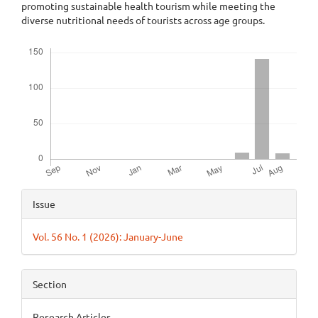
promoting sustainable health tourism while meeting the
diverse nutritional needs of tourists across age groups.
Downloads
Article
Issue
Details
Vol. 56 No. 1 (2026): January-June
Section
Research Articles