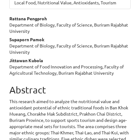
Local Food, Nutritional Value, Antioxidants, Tourism
Main
Rattana Pengproh
Department of Biology, Faculty of Science, Buriram Rajabhat
Article
University
Content
Supaporn Pamok
Department of Biology, Faculty of Science, Buriram Rajabhat
University
Jittawan Kubola
Department of Food Innovation and Processing, Faculty of
Agricultural Technology, Buriram Rajabhat University
Abstract
This research aimed to analyze the nutritional value and
antioxidant potential of ethnic traditional foods in Ban Khok
Mueang, Chorakhe Mak Subdistrict, Prakhon Chai District,
Buriram Province, to support sports tourism and design age-
appropriate meal sets for tourists. The area comprises three
major ethnic groups: Thai-Khmer, Thai-Lao, and Thai-Kui, with
similar culinary traditions. Five ethnic dishes were selected