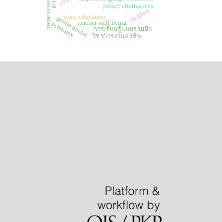
home economics
policy alternatives
creation
basic education
perma model
teacher well-being
economy
การเรียนรู้แบบร่วมมือ
วิชาการงานอาชีพ