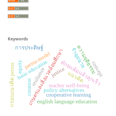
Keywords
ความยุติธรรม
การประดิษฐ์
รำฉุยฉาย
เกษตรและสิ่งแวดล้อมศึกษา
perma model
ทักษะล้มแล้วลุกเร็ว
basic education
equity
concept
กรอบแนวคิด perma
justice
resilience
แนวคิด
creation
teacher well-being
policy alternatives
cooperative learning
english language education