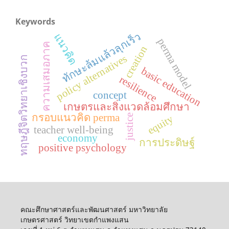
Keywords
ทักษะล้มแล้วลุกเร็ว
แนวคิด
perma model
ความเสมอภาค
creation
policy alternatives
ทฤษฎีจิตวิทยาเชิงบวก
basic education
resilience
concept
เกษตรและสิ่งแวดล้อมศึกษา
กรอบแนวคิด perma
justice
equity
teacher well-being
economy
การประดิษฐ์
positive psychology
คณะศึกษาศาสตร์และพัฒนศาสตร์ มหาวิทยาลัย
เกษตรศาสตร์ วิทยาเขตกำแพงแสน