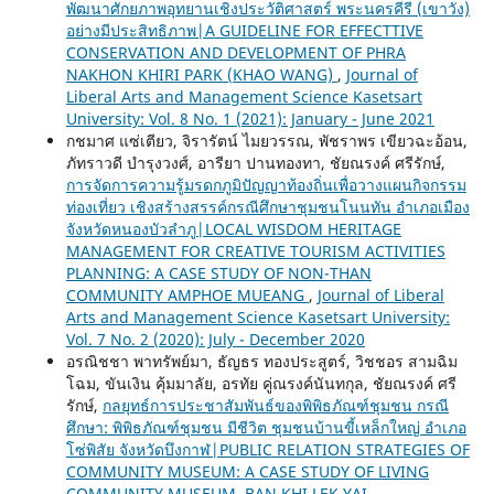
พัฒนาศักยภาพอุทยานเชิงประวัติศาสตร์ พระนครคีรี (เขาวัง)
อย่างมีประสิทธิภาพ|A GUIDELINE FOR EFFECTTIVE
CONSERVATION AND DEVELOPMENT OF PHRA
NAKHON KHIRI PARK (KHAO WANG)
,
Journal of
Liberal Arts and Management Science Kasetsart
University: Vol. 8 No. 1 (2021): January - June 2021
กชมาศ แซ่เตียว, จิรารัตน์ ไมยวรรณ, พัชราพร เขียวฉะอ้อน,
ภัทราวดี บำรุงวงศ์, อารียา ปานทองทา, ชัยณรงค์ ศรีรักษ์,
การจัดการความรู้มรดกภูมิปัญญาท้องถิ่นเพื่อวางแผนกิจกรรม
ท่องเที่ยว เชิงสร้างสรรค์กรณีศึกษาชุมชนโนนทัน อำเภอเมือง
จังหวัดหนองบัวลำภู|LOCAL WISDOM HERITAGE
MANAGEMENT FOR CREATIVE TOURISM ACTIVITIES
PLANNING: A CASE STUDY OF NON-THAN
COMMUNITY AMPHOE MUEANG
,
Journal of Liberal
Arts and Management Science Kasetsart University:
Vol. 7 No. 2 (2020): July - December 2020
อรณิชชา พาทรัพย์มา, ธัญธร ทองประสูตร์, วิชชอร สามฉิม
โฉม, ขันเงิน คุ้มมาลัย, อรทัย คู่ณรงค์นันทกุล, ชัยณรงค์ ศรี
รักษ์,
กลยุทธ์การประชาสัมพันธ์ของพิพิธภัณฑ์ชุมชน กรณี
ศึกษา: พิพิธภัณฑ์ชุมชน มีชีวิต ชุมชนบ้านขี้เหล็กใหญ่ อำเภอ
โซ่พิสัย จังหวัดบึงกาฬ|PUBLIC RELATION STRATEGIES OF
COMMUNITY MUSEUM: A CASE STUDY OF LIVING
COMMUNITY MUSEUM, BAN KHI LEK YAI