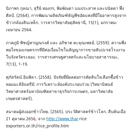
นิภาพร กุลณา, สุรีย์ ทองกร, พิมพ์ณดา นนประสาท และปนัดดา พึ่ง
ศิลป์. (2564). การพัฒนาผลิตภัณฑ์ธัญพืชอัดแท่งที่มีใยอาหารสูงจาก
ข้าวกล้องสินเหล็ก. วารสารวิทยาลัยดุสิตธานี, 15(1), มกราคม-
เมษายน 2564.
ภาคภูมิ พิชญ์หาญณรงค์ และ อภิชาต ดะลุณเพธย์. (2559). ความพึง
พอใจของเกษตรกรที่มีต่อเงื่อนไขในสัญญาการขายสับปะรดโรงงาน
ในจังหวัดระยอง. วารสารเศรษฐศาสตร์และนโยบายสาธารณะ,
7(13), 1-19.
ศุภัสรัตน์ อินพิลา. (2558). ปัจจัยที่มีผลต่อการตัดสินใจเลือกซื้อข้าว
หอมมะลิอินทรีย์: การวิเคราะห์องค์ประกอบร่วม (วิทยานิพนธ์
วิทยาศาสตร์มหาบัณฑิตสาขาธุรกิจการเกษตร, มหาวิทยาลัย
เกษตรศาสตร์).
สมาคมผู้ส่งออกข้าวไทย. (2565). ประวัติศาสตร์ข้าวโลก. สืบค้นเมื่อ
21 ตุลาคม 2656, จาก
http://www.thai
rice
exporters.or.th/rice_profile.htm