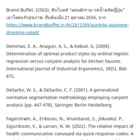
Brand Buffet. (2563). ซันไบทส์ “ผสมผักรวม รสน้ำสลัดญี่ปุ่น”
เอาใจคนรักสุขภาพ. สืบค้นเมื่อ 21 ตุลาคม 2656, จาก
https://www.brandbuffet.in.th/2012/09/sunbite-japanese-
dressing-salad/
Demirtas, E. A., Anagun, A. S., & Koksal, G. (2009).
Determination of optimal product styles by ordinal logistic
regression versus conjoint analysis for kitchen faucets.
International Journal of Industrial Ergonomics, 39(5), 866-
875.
DeSarbo, W. S., & DeSarbo, C. F. (2001). A generalized
normative segmentation methodology employing conjoint
analysis (pp. 447-478). Springer Berlin Heidelberg.
Fagerstrøm, A., Eriksson, N., Khamtanet, S., Jitkuekul, P.,
Sigurdsson, V., & Larsen, N. M. (2022). The relative impact of
health communication conveyed via quick response codes: A