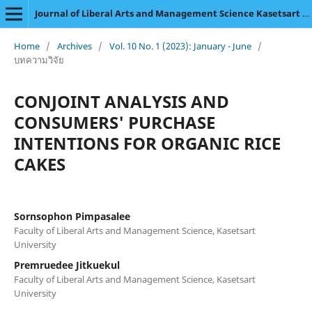
Journal of Liberal Arts and Management Science Kasetsart University
Home
/
Archives
/
Vol. 10 No. 1 (2023): January - June
/
บทความวิจัย
CONJOINT ANALYSIS AND
CONSUMERS' PURCHASE
INTENTIONS FOR ORGANIC RICE
CAKES
Sornsophon Pimpasalee
Faculty of Liberal Arts and Management Science, Kasetsart
University
Premruedee Jitkuekul
Faculty of Liberal Arts and Management Science, Kasetsart
University