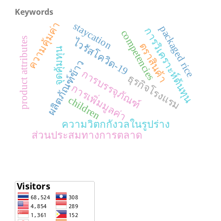
Keywords
ความคุ้มค่า
staycation
packaged rice
การวิเคราะห์ต้นทุน
competencies
product attributes
ไวรัสโควิด-19
ตราสินค้า
จุดคุ้มทุน
ผลิตภัณฑ์ข้าว
การบรรจุภัณฑ์
ธุรกิจโรงแรม
การเพิ่มมูลค่า
children
ความวิตกกังวลในรูปร่าง
ส่วนประสมทางการตลาด