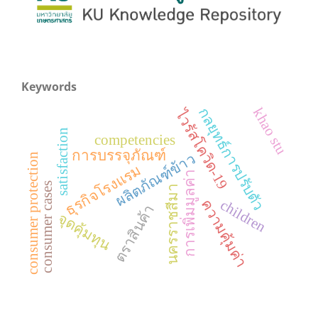
Keywords
กลยุทธ์การปรับตัว
khao stu
ไวรัสโควิด-19
satisfaction
competencies
การบรรจุภัณฑ์
ผลิตภัณฑ์ข้าว
consumer protection
ธุรกิจโรงแรม
การเพิ่มมูลค่า
consumer cases
นครราชสีมา
children
ความคุ้มค่า
ตราสินค้า
จุดคุ้มทุน