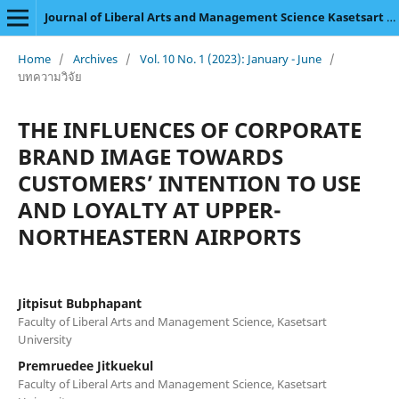
Journal of Liberal Arts and Management Science Kasetsart University
Home
/
Archives
/
Vol. 10 No. 1 (2023): January - June
/
บทความวิจัย
THE INFLUENCES OF CORPORATE
BRAND IMAGE TOWARDS
CUSTOMERS’ INTENTION TO USE
AND LOYALTY AT UPPER-
NORTHEASTERN AIRPORTS
Jitpisut Bubphapant
Faculty of Liberal Arts and Management Science, Kasetsart
University
Premruedee Jitkuekul
Faculty of Liberal Arts and Management Science, Kasetsart