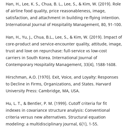
Han, H., Lee, K. S., Chua, B. L., Lee, S., & Kim, W. (2019). Role
of airline food quality, price reasonableness, image,
satisfaction, and attachment in building re-flying intention.
International Journal of Hospitality Management, 80, 91-100.
Han, H., Yu, J., Chua, B.L., Lee, S., & Kim, W. (2019). Impact of
core-product and service-encounter quality, attitude, image,
trust and love on repurchase: full-service vs low-cost
carriers in South Korea. International Journal of
Contemporary Hospitality Management, 33(4), 1588-1608.
Hirschman, A.O. (1970). Exit, Voice, and Loyalty: Responses
to Decline in Firms, Organizations, and States. Harvard
University Press: Cambridge, MA, USA.
Hu, L. T., & Bentler, P. M. (1999). Cutoff criteria for fit
indexes in covariance structure analysis: Conventional
criteria versus new alternatives. Structural equation
modeling: a multidisciplinary journal, 6(1), 1-55.