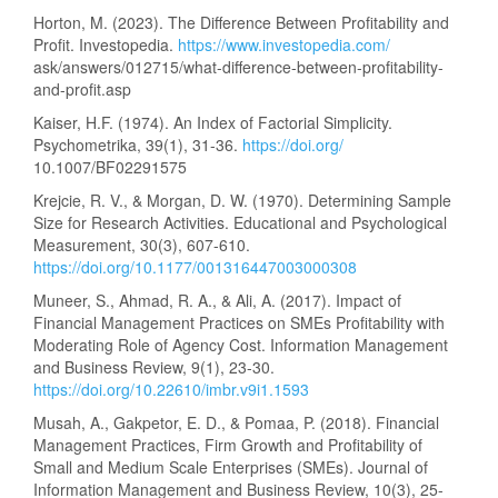
Horton, M. (2023). The Difference Between Profitability and
Profit. Investopedia.
https://www.investopedia.com/
ask/answers/012715/what-difference-between-profitability-
and-profit.asp
Kaiser, H.F. (1974). An Index of Factorial Simplicity.
Psychometrika, 39(1), 31-36.
https://doi.org/
10.1007/BF02291575
Krejcie, R. V., & Morgan, D. W. (1970). Determining Sample
Size for Research Activities. Educational and Psychological
Measurement, 30(3), 607-610.
https://doi.org/10.1177/001316447003000308
Muneer, S., Ahmad, R. A., & Ali, A. (2017). Impact of
Financial Management Practices on SMEs Profitability with
Moderating Role of Agency Cost. Information Management
and Business Review, 9(1), 23-30.
https://doi.org/10.22610/imbr.v9i1.1593
Musah, A., Gakpetor, E. D., & Pomaa, P. (2018). Financial
Management Practices, Firm Growth and Profitability of
Small and Medium Scale Enterprises (SMEs). Journal of
Information Management and Business Review, 10(3), 25-