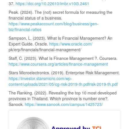
37.
https://doi.org/10.22610/imbr.v10i3.2461
Peak. (2024). The (not) secret formula for measuring the
financial status of a business.
https://www.peakaccount.com/blog/business/gen-
biz/financial-ratios
Sampson, L. (2023). What Is Financial Management? An
Expert Guide. Oracle.
https://www.oracle.com/
pk/erp/financials/financial-management/
Staff, C. (2023). What Is Finance Management ?. Coursera.
https://www.coursera.org/articles/finance-management
Stars Microelectronics. (2019). Enterprise Risk Management.
https://investor.starsmicro.com/wp-
content/uploads/2021/05/cg-risk-2019-th.pdfrisk-2019-th.pdf
The Ranking. (2022). Revealing the top 10 most developed
provinces in Thailand. Which province is number one?.
Sanook.
https://www.sanook.com/campus/1425723/
ฐาน
ข้อมูล