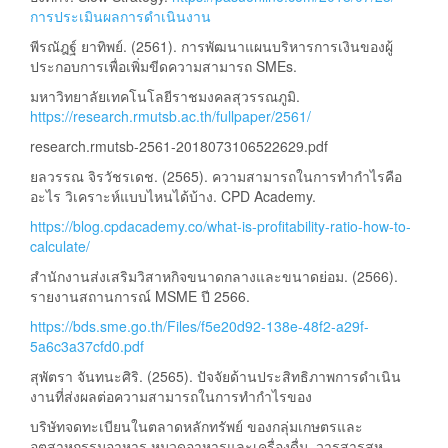
การประเมินผลการดำเนินงาน
พีรณัฎฐ์ ยาทิพย์. (2561). การพัฒนาแผนบริหารการเงินของผู้
ประกอบการเพื่อเพิ่มขีดความสามารถ SMEs.
มหาวิทยาลัยเทคโนโลยีราชมงคลสุวรรณภูมิ.
https://research.rmutsb.ac.th/fullpaper/2561/
research.rmutsb-2561-2018073106522629.pdf
ยลวรรณ จิรวัชรเดช. (2565). ความสามารถในการทำกำไรคือ
อะไร วิเคราะห์แบบไหนได้บ้าง. CPD Academy.
https://blog.cpdacademy.co/what-is-profitability-ratio-how-to-
calculate/
สำนักงานส่งเสริมวิสาหกิจขนาดกลางและขนาดย่อม. (2566).
รายงานสถานการณ์ MSME ปี 2566.
https://bds.sme.go.th/Files/f5e20d92-138e-48f2-a29f-
5a6c3a37cfd0.pdf
สุพัตรา จันทนะศิริ. (2565). ปัจจัยด้านประสิทธิภาพการดำเนิน
งานที่ส่งผลต่อความสามารถในการทำกำไรของ
บริษัทจดทะเบียนในตลาดหลักทรัพย์ ของกลุ่มเกษตรและ
อุตสาหกรรมอาหาร หมวดอาหารและเครื่องดื่ม. วารสารสห