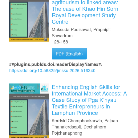
agritourism to linked areas:
The case of Khao Hin Sorn
Royal Development Study
Centre
Muksuda Poolsawat, Prapaipit
Sawadrum
128-158
PDF (English)
##plugins.pubIds.doi.readerDisplayName##:
https://doi.org/10.56825/jmsku.2026.516340
Enhancing English Skills for
International Market Access: A
Case Study of Pga K’nyau
Textile Entrepreneurs in
Lamphun Province
Kerdsiri Chomphookarwin, Paipan
Thanalerdsopit, Dechathorn
Pojchanaphong