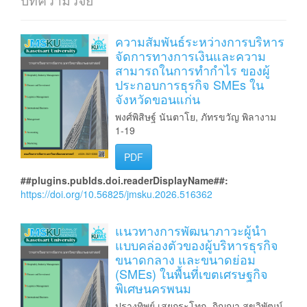
บทความวิจัย
ความสัมพันธ์ระหว่างการบริหาร
จัดการทางการเงินและความ
สามารถในการทำกำไร ของผู้
ประกอบการธุรกิจ SMEs ใน
จังหวัดขอนแก่น
พงศ์พิสิษฐ์ นันตาโย, ภัทรขวัญ พิลางาม
1-19
PDF
##plugins.pubIds.doi.readerDisplayName##:
https://doi.org/10.56825/jmsku.2026.516362
แนวทางการพัฒนาภาวะผู้นำ
แบบคล่องตัวของผู้บริหารธุรกิจ
ขนาดกลาง และขนาดย่อม
(SMEs) ในพื้นที่เขตเศรษฐกิจ
พิเศษนครพนม
ปรางทิพย์ เสยกระโทก, ภิญญา สุขวิพัฒน์,