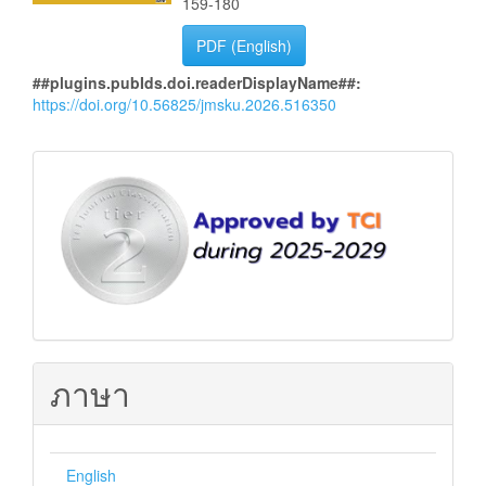
159-180
PDF (English)
##plugins.pubIds.doi.readerDisplayName##:
https://doi.org/10.56825/jmsku.2026.516350
ฐาน
ข้อมูล
TCI
ภาษา
English