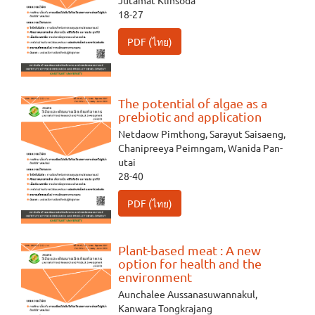
Jutamat Klinsoda
18-27
PDF (ไทย)
The potential of algae as a
prebiotic and application
Netdaow Pimthong, Sarayut Saisaeng,
Chanipreeya Peimngam, Wanida Pan-
utai
28-40
PDF (ไทย)
Plant-based meat : A new
option for health and the
environment
Aunchalee Aussanasuwannakul,
Kanwara Tongkrajang