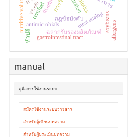
malnutrition
antibiotics
การวิจัย
diarrhea
nutritive value
yeasts
certified
meat analog
soybeans
กฎข้อบังคับ
allergens
antimicrobials
หัวปลี
ฉลากรับรองผลิตภัณฑ์
gastrointestinal tract
manual
คู่มือการใช้งานระบบ
สมัครใช้งานระบบวารสาร
สำหรับผู้เขียนบทความ
สำหรับผู้ประเมินบทความ