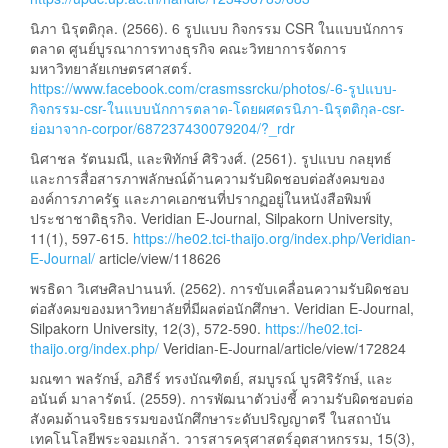
นิภา นิรุตติกุล. (2566). 6 รูปแบบ กิจกรรม CSR ในแบบนักการ
ตลาด ศูนย์บูรณาการทางธุรกิจ คณะวิทยาการจัดการ
มหาวิทยาลัยเกษตรศาสตร์.
https://www.facebook.com/crasmssrcku/photos/-6-รูปแบบ-
กิจกรรม-csr-ในแบบนักการตลาด-โดยผศดรนิภา-นิรุตติกุล-csr-
ย่อมาจาก-corpor/687237430079204/?_rdr
นิศาชล รัตนมณี, และพิทักษ์ ศิริวงศ์. (2561). รูปแบบ กลยุทธ์
และการสื่อสารภาพลักษณ์ด้านความรับผิดชอบต่อสังคมของ
องค์การภาครัฐ และภาคเอกชนที่ปรากฏอยู่ในหนังสือพิมพ์
ประชาชาติธุรกิจ. Veridian E-Journal, Silpakorn University,
11(1), 597-615.
https://he02.tci-thaijo.org/index.php/Veridian-
E-Journal/
article/view/118626
พรธิดา วิเศษศิลปานนท์. (2562). การขับเคลื่อนความรับผิดชอบ
ต่อสังคมของมหาวิทยาลัยที่มีผลต่อนักศึกษา. Veridian E-Journal,
Silpakorn University, 12(3), 572-590.
https://he02.tci-
thaijo.org/index.php/
Veridian-E-Journal/article/view/172824
มณฑา พลรักษ์, อภิธีร์ ทรงบัณฑิตย์, สมบูรณ์ บูรศิริรักษ์, และ
อนันต์ มาลารัตน์. (2559). การพัฒนาตัวบ่งชี้ ความรับผิดชอบต่อ
สังคมด้านจริยธรรมของนักศึกษาระดับปริญญาตรี ในสถาบัน
เทคโนโลยีพระจอมเกล้า. วารสารครุศาสตร์อุตสาหกรรม, 15(3),