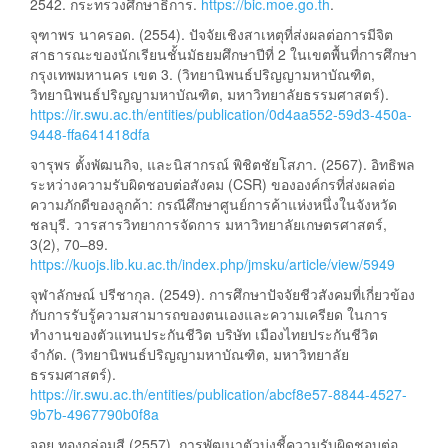
2542. กระทรวงศึกษาธิการ.
https://bic.moe.go.th
.
จุฑาพร นาครอด. (2554). ปัจจัยเชิงสาเหตุที่ส่งผลต่อการมีจิต
สาธารณะของนักเรียนชั้นมัธยมศึกษาปีที่ 2 ในเขตพื้นที่การศึกษา
กรุงเทพมหานคร เขต 3. (วิทยานิพนธ์ปริญญามหาบัณฑิต,
วิทยานิพนธ์ปริญญามหาบัณฑิต, มหาวิทยาลัยธรรมศาสตร์).
https://ir.swu.ac.th/entities/publication/0d4aa552-59d3-450a-
9448-ffa641418dfa
จารุพร ตั้งพัฒนกิจ, และนิสากรณ์ พิชิตชัยโสภา. (2567). อิทธิพล
ระหว่างความรับผิดชอบต่อสังคม (CSR) ขององค์กรที่ส่งผลต่อ
ความภักดีของลูกค้า: กรณีศึกษาศูนย์การค้าแห่งหนึ่งในจังหวัด
ชลบุรี. วารสารวิทยาการจัดการ มหาวิทยาลัยเกษตรศาสตร์,
3(2), 70–89.
https://kuojs.lib.ku.ac.th/index.php/jmsku/article/view/5949
จุฬาลักษณ์ ปรีชากุล. (2549). การศึกษาปัจจัยชีวสังคมที่เกี่ยวข้อง
กับการรับรู้ความสามารถของตนเองและความเครียด ในการ
ทำงานของตัวแทนประกันชีวิต บริษัท เมืองไทยประกันชีวิต
จำกัด. (วิทยานิพนธ์ปริญญามหาบัณฑิต, มหาวิทยาลัย
ธรรมศาสตร์).
https://ir.swu.ac.th/entities/publication/abcf8e57-8844-4527-
9b7b-4967790b0f8a
จอย ทองกล่อมสี (2557). การพัฒนาตัวบ่งชี้ความรับผิดชอบต่อ