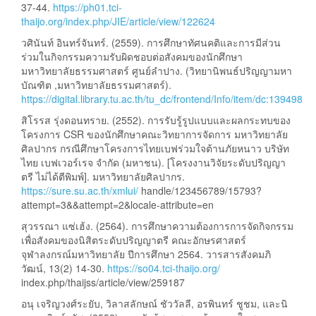
37-44.
https://ph01.tci-
thaijo.org/index.php/JIE/article/view/122624
วศินันท์ อินทร์จันทร์. (2559). การศึกษาทัศนคติและการมีส่วน
ร่วมในกิจกรรมความรับผิดชอบต่อสังคมของนักศึกษา
มหาวิทยาลัยธรรมศาสตร์ ศูนย์ลำปาง. (วิทยานิพนธ์ปริญญามหา
บัณฑิต ,มหาวิทยาลัยธรรมศาสตร์).
https://digital.library.tu.ac.th/tu_dc/frontend/Info/item/dc:139498
สิโรรส รุ่งดอนทราย. (2552). การรับรู้รูปแบบและผลกระทบของ
โครงการ CSR ของนักศึกษาคณะวิทยาการจัดการ มหาวิทยาลัย
ศิลปากร กรณีศึกษาโครงการไทยเบฟร่วมใจต้านภัยหนาว บริษัท
ไทย เบฟเวอร์เรจ จำกัด (มหาชน). [โครงงานวิจัยระดับปริญญา
ตรี ไม่ได้ตีพิมพ์]. มหาวิทยาลัยศิลปากร.
https://sure.su.ac.th/xmlui/
handle/123456789/15793?
attempt=3&&attempt=2&locale-attribute=en
สุวรรณา แซ่เฮ้ง. (2564). การศึกษาความต้องการการจัดกิจกรรม
เพื่อสังคมของนิสิตระดับปริญญาตรี คณะอักษรศาสตร์
จุฬาลงกรณ์มหาวิทยาลัย ปีการศึกษา 2564. วารสารสังคมภิ
วัฒน์, 13(2) 14-30.
https://so04.tci-thaijo.org/
index.php/thaijss/article/view/259187
อนุ เจริญวงศ์ระยับ, วิลาสลักษณ์ ชัววัลลี, อรพินทร์ ชูชม, และนิ