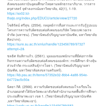
สังคมของสถาบันอุดมศึกษาไทยตามหลักธรรมาภิบาล. วารสาร
ครุศาสตร์ จุฬาลงกรณ์มหาวิทยาลัย, 42(1), 1-19.
https://so02.tci-
thaijo.org/index.php/EDUCU/article/view/27720
โชติรัตน์ ศรีสุข. (2554). กลยุทธ์การสื่อสารและการรับรู้รูปแบบ
โครงการความรับผิดชอบต่อสังคมของบริษัท ไทยเบฟเวอเรจ
จำกัด (มหาชน). (วิทยานิพนธ์ปริญญามหาบัณฑิต, มหาวิทยาลัย
ศิลปากร).
https://sure.su.ac.th/xmlui/handle/123456789/9732?
attempt=2&
ชลธิศ จันทิกาแก้ว. (2561). มุมมองของพนักงานที่มีต่อการจัด
กิจกรรมความรับผิดชอบต่อสังคมขององค์กร: กรณีศึกษา ห้างหุ้น
ส่วนจำกัด กระแสสินธุ์การโยธา. (วิทยานิพนธ์ปริญญามหา
บัณฑิต, มหาวิทยาลัยสงขลานครินทร์).
https://kb.psu.ac.th/items/57352e32-8bb4-4a88-954e-
64772ac5c50a
นิตยา กิติ. (2566). ความรับผิดชอบต่อสังคมของโรงเรียนใน
อำเภอดอกคำใต้จังหวัดพะเยาสังกัดสำนักงานเขตพื้นที่การศึกษา
ประถมศึกษาพะเยา เขต 1. (วิทยานิพนธ์ปริญญามหาบัณฑิต
,มหาวิทยาลัยพะเยา).
https://updc.up.ac.th/handle/123456789/683