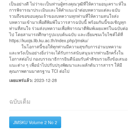
เป็นอย่างดี ไม่ว่าจะเป็นท่านผู้ทรงคุณวุฒิที่ให้ความอนุเคราะห์ใน
การพิจารณาประเมินและให้คำแนะนำต่อบทความแต่ละฉบับ
รวมถึงขอขอบคุณเจ้าของบทความทุกท่านที่ให้ความสนใจส่ง
บทความเข้ามาเพื่อตีพิมพ์ในวารสารฉบับนี้ พร้อมกันนี้ขอเชิญทุก
ท่านที่สนใจ ร่วมส่งบทความเพื่อพิจารณาตีพิมพ์เผยแพร่ในฉบับต่อ
ไป โดยสามารถศึกษารูปแบบต้นฉบับ และเยี่ยมชมเว็บไซต์ได้ที่
https://kuojs.lib.ku.ac.th/index.php/jmsku/
ในโอกาสนี้ขอให้ทุกท่านมีความสุขกับการอ่านบทความ
และหวังเป็นอย่างยิ่งว่าจะได้รับการสนับสนุนจากท่านอีกครั้งใน
โอกาสต่อไป กองบรรณาธิการยินดีน้อมรับคำติชมรวมถึงข้อเสนอ
แนะต่าง ๆ เพื่อนำไปปรับปรุงพัฒนาและผลักดันวารสารฯ ให้มี
คุณภาพตามมาตรฐาน TCI ต่อไป
เผยแพร่แล้ว:
2023-12-28
ฉบับเต็ม
JMSKU Volume 2 No 2