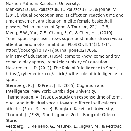
Nakhon Pathom: Kasetsart University.
Mańkowska, M., Poliszczuk, T., Poliszczuk, D., & Johne, M.
(2015). Visual perception and its effect on reaction time and
time-movement anticipation in elite female basketball
players. Polish Journal of Sport & Tourism, 22(1), 3-8.
Meng, F-W., Yao, Z-F., Chang, E. C., & Chen, Y-L. (2019).
Team sport expertise shows superior stimulus-driven visual
attention and motor inhibition. PLoS ONE, 14(5), 1-14.
https://doi.org/10.1371/journal.pone.0217056.
Ministry of Education. (1994). come to know, come and try,
come to play sports. Bangkok: Ministry of Education.
Nazarenko, L. D. (2013). The Role of Intelligence in Sport.
https://cyberleninka.ru/article/n/the-role-of-intelligence-in-
sport.
Sternberg, R. J., & Pretz, J. E. (2005). Cognition and
Intelligence. New York: Cambridge University.
Thamontouen, A. (1998). A study on response time of term,
dual, and individual sports toward different self esteem
athletes (Sport Science). Bangkok: Kasetsart University.
Thanirat, J. (1985). Sports guide (2ed.). Bangkok: Odeon
Store.
Vestberg, T., Reinebo, G., Maurex, L., Ingvar, M., & Petrovic,