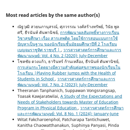
Most read articles by the same author(s)
ณัฐวุฒิ สวยนภานุสรณ์, ศุภวรรณ วงศ์สร้างทรัพย์, วินัย พูล
ศรี, ธีรนันท์ ตันพานิชย์,
การพัฒนาผลสัมฤทธิ์ทางการเรียน
วิชาสุขศึกษา เรื่อง สารเสพติด โดยใช้การสอนแบบการใช้
ปัญหาเป็นฐาน ของนักเรียนชั้นมัธยมศึกษาปีที่ 2 โรงเรียน
เบญจมราชูทิศ ราชบุรี |
,
วารสารศาสตร์การศึกษาและการ
พัฒนามนุษย์: Vol. 4 No. 2 (2020): July-December
โชคชัย ดวงแก้ว, ธารินทร์ ก้านเหลือง, ธีรนันท์ ตันพานิชย์,
การเล่นกระโดดยางมีความสำคัญต่อสุขภาพของนักเรียนใน
โรงเรียน |Playing Rubber Jumps with the Health of
Students in School
,
วารสารศาสตร์การศึกษาและการ
พัฒนามนุษย์: Vol. 7 No. 2 (2023): July-December
Theeranan Tanphanich, Suppawan Vongsrangsap,
Toasak Kawjaratwilai,
A Study of the Expectations and
Needs of Stakeholders towards Master of Education
Program in Physical Education
,
วารสารศาสตร์การศึกษา
และการพัฒนามนุษย์: Vol. 8 No. 1 (2024): January-June
Witat Fakcharoenphol, Patcharapa Tantichuwet,
Kanitha Chaowatthanakun, Suphinya Panyasi, Pinda