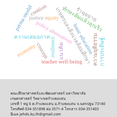
creation
perma model
ทักษะล้มแล้วลุกเร็ว
เกษตรและสิ่งแวดล้อมศึกษา
รำฉุยฉาย
justice
equity
policy alternatives
basic education
ความยุติธรรม
ความเสมอภาค
resilience
การประดิษฐ์
concept
แนวคิด
economy
teacher well-being
คณะศึกษาศาสตร์และพัฒนศาสตร์ มหาวิทยาลัย
เกษตรศาสตร์ วิทยาเขตกำแพงแสน
เลขที่ 1 หมู่ 6 ต.กำแพงแสน อ.กำแพงแสน จ.นครปฐม 73140
โทรศัพท์ 034-351898 ต่อ 3571-4 โทรสาร 034-351403
อีเมล jehds.ku.th@gmail.com