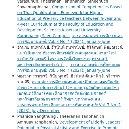
Varasunun, Theeranan Tanphanich, Sineenuch
Suwannaphichat,
Comparison of Competencies Based
on Thai Qualifications Framework for Higher
Education of Pre-service teachers between 5-year and
4-year Curriculum at the Faculty of Education and
Development Sciences Kasetsart University
Kamphaeng Saen Campus
,
วารสารศาสตร์การศึกษาและ
การพัฒนามนุษย์: Vol. 8 No. 1 (2024): January-June
อำนวย ตันพานิชย์, ธีรนันท์ ตันพานิชย์, สิริลักษณ์ พิชัยณรงค์,
แนวโน้มความต้องการศึกษาต่อในหลักสูตรและสาขาใหม่
ระดับปริญญาตรี โครงการจัดตั้งวิทยาเขตสุพรรณบุรี
มหาวิทยาลัยเกษตรศาสตร์ |
,
วารสารศาสตร์การศึกษาและ
การพัฒนามนุษย์: Vol. 5 No. 1 (2021): January-June
ทองวาท ราชชารี, วินัย พูลศรี, ธีรนันท์ ตันพานิชย์, รุจิราพร
รามศิริ,
ความต้องการศึกษาต่อหลักสูตรศึกษาศาสตรบัณฑิต
สาขาวิชาการจัดการเรียนรู้ (วิชาเอกปฐมวัยศึกษา และวิชา
เอกดนตรีศึกษา) คณะศึกษาศาสตร์และพัฒนศาสตร์
มหาวิทยาลัยเกษตรศาสตร์ วิทยาเขตกำแพงแสน
,
วารสารศาสตร์การศึกษาและการพัฒนามนุษย์: Vol. 7 No. 2
(2023): July-December
Phanida Yangthung , Theeranan Tanphanich ,
Amnuay Tanphanich,
Development of Elderly Leaders’
Potential in Physical Activity and Exercise to Promote