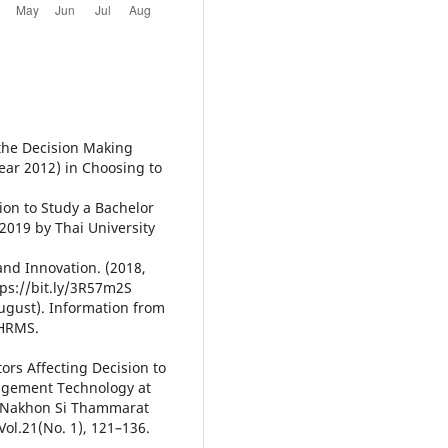
 the Decision Making
ear 2012) in Choosing to
ion to Study a Bachelor
2019 by Thai University
 and Innovation. (2018,
ps://bit.ly/3R57m2S
gust). Information from
 HRMS.
tors Affecting Decision to
nagement Technology at
a, Nakhon Si Thammarat
ol.21(No. 1), 121–136.