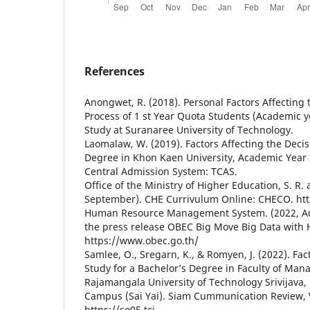
References
Anongwet, R. (2018). Personal Factors Affecting
Process of 1 st Year Quota Students (Academic y
Study at Suranaree University of Technology.
Laomalaw, W. (2019). Factors Affecting the Decis
Degree in Khon Kaen University, Academic Year 
Central Admission System: TCAS.
Office of the Ministry of Higher Education, S. R.
September). CHE Currivulum Online: CHECO. htt
Human Resource Management System. (2022, Au
the press release OBEC Big Move Big Data with
https://www.obec.go.th/
Samlee, O., Sregarn, K., & Romyen, J. (2022). Fac
Study for a Bachelor’s Degree in Faculty of Ma
Rajamangala University of Technology Srivijav
Campus (Sai Yai). Siam Cummunication Review, V
https://so05.tci-