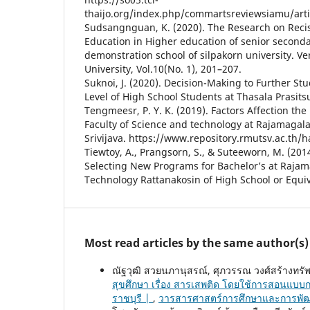
thaijo.org/index.php/commartsreviewsiamu/art
Sudsangnguan, K. (2020). The Research on Recis
Education in Higher education of senior seconda
demonstration school of silpakorn university. Ve
University, Vol.10(No. 1), 201–207.
Suknoi, J. (2020). Decision-Making to Further St
Level of High School Students at Thasala Prasits
Tengmeesr, P. Y. K. (2019). Factors Affection the
Faculty of Science and technology at Rajamagala
Srivijava. https://www.repository.rmutsv.ac.th
Tiewtoy, A., Prangsorn, S., & Suteeworn, M. (201
Selecting New Programs for Bachelor’s at Rajam
Technology Rattanakosin of High School or Equiv
Most read articles by the same author(s)
ณัฐวุฒิ สวยนภานุสรณ์, ศุภวรรณ วงศ์สร้างทรัพย์,
สุขศึกษา เรื่อง สารเสพติด โดยใช้การสอนแบบกา
ราชบุรี |
,
วารสารศาสตร์การศึกษาและการพัฒนา