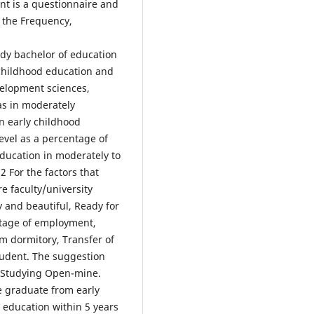
nt is a questionnaire and
d the Frequency,
udy bachelor of education
childhood education and
velopment sciences,
s in moderately
in early childhood
evel as a percentage of
ducation in moderately to
2 For the factors that
e faculty/university
 and beautiful, Ready for
ntage of employment,
 dormitory, Transfer of
tudent. The suggestion
, Studying Open-mine.
e graduate from early
education within 5 years