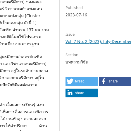
าเอกดนตรีศึกษา) ของคณะ
Published
ตร์ วิทยาเขตกำแพงแสน
2023-07-16
่างแบบแบ่งกลุ่ม (Cluster
นสองกลุ่ม ดังนี้ 1)
ใช้บัณฑิต จำนวน 137 คน รวม
Issue
างสถิติโดยใช้โปรแกรม
Vol. 7 No. 2 (2023): July-Decembe
ละส่วนเบี่ยงเบนมาตรฐาน
Section
ักสูตรศึกษาศาสตรบัณฑิต
บทความวิจัย
า และวิชาเอกดนตรีศึกษา)
ศึกษา อยู่ในระดับปานกลาง
วิชาเอกดนตรีศึกษา อยู่ใน
tweet
share
ปัจจัยที่มีผลต่อความ
share
 เอื้อต่อการเรียนรู้ สงบ
ื่อการสื่อสารและเพื่อการ
ารได้งานทำสูง ความสะดวก
และการให้คำปรึกษา ด้าน