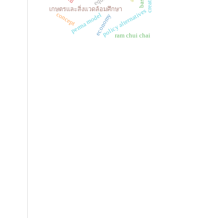
creation
เกษตรและสิ่งแวดล้อมศึกษา
policy alternatives
concept
perma model
economy
ram chui chai