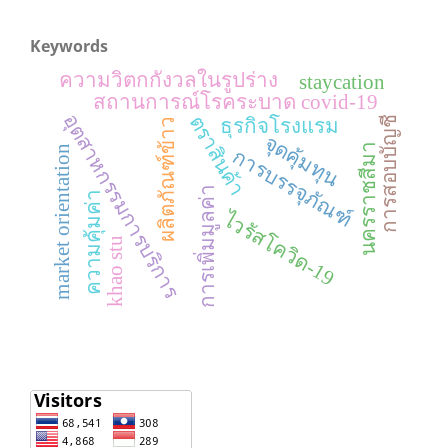
Keywords
ความวิตกกังวลในรูปร่าง
staycation
สถานการณ์โรคระบาด covid-19
อุตสาหกรรมการบริการ
ตราสินค้า
การสอบบัญชี
ธุรกิจโรงแรม
ผลิตภัณฑ์ข้าว
จุดคุ้มทุน
นครราชสีมา
market orientation
การบรรจุภัณฑ์
การเพิ่มมูลค่า
ความคุ้มค่า
ไวรัสโควิด-19
khao stu