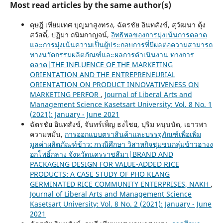
Most read articles by the same author(s)
ดุษฎี เทียมเทศ บุญมาสูงทรง, ฉัตรชัย อินทสังข์, สุวัฒนา ตุ้ง
สวัสดิ์, ปฏิมา ถนิมกาญจน์,
อิทธิพลของการมุ่งเน้นการตลาด
และการมุ่งเน้นความเป็นผู้ประกอบการที่มีผลต่อความสามารถ
ทางนวัตกรรมผลิตภัณฑ์และผลการดำเนินงาน ทางการ
ตลาด|THE INFLUENCE OF THE MARKETING
ORIENTATION AND THE ENTREPRENEURIAL
ORIENTATION ON PRODUCT INNOVATIVENESS ON
MARKETING PERFOR
,
Journal of Liberal Arts and
Management Science Kasetsart University: Vol. 8 No. 1
(2021): January - June 2021
ฉัตรชัย อินทสังข์, จันทร์เพ็ญ ธงไชย, ปุริม หนุนนัด, เยาวพา
ความหมั่น,
การออกแบบตราสินค้าและบรรจุภัณฑ์เพื่อเพิ่ม
มูลค่าผลิตภัณฑ์ข้าว: กรณีศึกษา วิสาหกิจชุมชนกลุ่มข้าวฮางง
อกโพธิ์กลาง จังหวัดนครราชสีมา|BRAND AND
PACKAGING DESIGN FOR VALUE-ADDED RICE
PRODUCTS: A CASE STUDY OF PHO KLANG
GERMINATED RICE COMMUNITY ENTERPRISES, NAKH
,
Journal of Liberal Arts and Management Science
Kasetsart University: Vol. 8 No. 2 (2021): January - June
2021