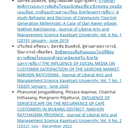
ฉัตรชัย อินทสังข์, ดุษฎี เทียมเทศ บุญมาสูงทรง,
การศึกษา
พฤติกรรมและการตัดสินใจของนักท่องเที่ยวเชิงชุมชน กลุ่มมิล
เลนเนียล: กรณีของบ้านด่านเกวียน จังหวัดนครราชสีมา| A
study Behavior and Decision of Community Tourism
Generation Millennials: A Case of Dan Kwien village,
Nakhon Ratchasima
,
Journal of Liberal Arts and
Management Science Kasetsart University: Vol. 6 No. 1
(2019): January - June 2019
ปวันรัตน์ ตรีพจนา, ฉัตรชัย อินทสังข์, ผู้ช่วยศาสตราจารย์,
ปิยมาภรณ์ เทียมจิตร,
อิทธิพลของสื่อสังคมออนไลน์ที่มีต่อ
ความพึงพอใจของลูกค้าตลาดนัดเซฟวัน จังหวัด
นครราชสีมา|THE INFLUENCE OF SOCIAL MEDIA ON
CUSTOMER SATISFACTION OF THE SAVEONE MARKET,
NAKHON RATCHSIMA
,
Journal of Liberal Arts and
Management Science Kasetsart University: Vol. 7 No. 1
(2020): January - June 2020
Phanumat Jongjadklang, Phisara Aopimai, Chatchai
Inthasang, Pongnarin Pitjatturat,
INFLUENCE OF
SERVICESCAPE ON THE RECURRENCE OF CAFÉ
CUSTOMERS IN MUEANG DISTRICT, NAKHON
RATCHASIMA PROVINCE
,
Journal of Liberal Arts and
Management Science Kasetsart University: Vol. 9 No. 2
(2022): July - December 2022