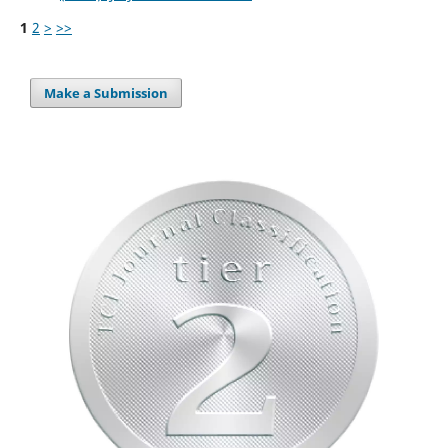
1
2
>
>>
Make a Submission