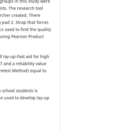
 groups in this study were
nts. The research tool
archer created. There
 pad 2. Strap that forces
cs used to find the quality
y using Pearson Product
l lay-up-foot aid for high
7 and a reliability value
-retest Method) equal to
h school students is
 be used to develop lay-up