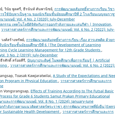
 วินัย พูลศรี, ธีรนันท์ ตันพานิชย์,
การพัฒนาผลสัมฤทธิ์ทางการเรียน วิชา
รใช้ปัญหาเป็นฐาน ของนักเรียนชั้นมัธยมศึกษาปีที่ 2 โรงเรียนเบญจมราชู
มนุษย์: Vol. 4 No. 2 (2020): July-December
ัตกรรม เทคโนโลยีดิจิทัลกับการออกกำลังกายและเล่นกีฬา | Innovation,
,
วารสารศาสตร์การศึกษาและการพัฒนามนุษย์: Vol. 6 No. 2 (2022): July-
งศ์สร้างทรัพย์,
การพัฒนาผลสัมฤทธิ์ทางการเรียน เรื่อง สารเสพติด ด้วยก
รับนักเรียนชั้นมัธยมศึกษาปีที่ 6 |The Development of Learning
ning Cycle Learning Management for 12th Grade Students
,
ol. 3 No. 2 (2019): July-December
รศักดิ์ สร้อยคีรี,
ปัญญาประดิษฐ์ ในพลศึกษาเพื่อการเรียนรู้ | Artificial
rning
,
วารสารศาสตร์การศึกษาและการพัฒนามนุษย์: Vol. 6 No. 2 (2022):
ngsap, Toasak Kawjaratwilai,
A Study of the Expectations and Ne
ion Program in Physical Education
,
วารสารศาสตร์การศึกษาและการ
ne
wan Vongsrangsap,
Effects of Training According to The Futsal Basic
e Process for Grade 6 Students Samut Prakan Primary Educational
าและการพัฒนามนุษย์: Vol. 8 No. 1 (2024): January-June
กกำลังกายตามแนวคิดศาสตร์พระราชา สู่การพัฒนาสุขภาพที่ยั่งยืน|Exer
or Sustainable Health Development
,
วารสารศาสตร์การศึกษาและการ