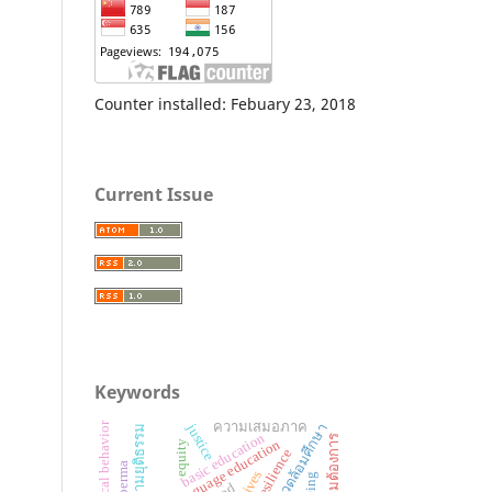
Counter installed: Febuary 23, 2018
Current Issue
Keywords
ความเสมอภาค
justice
ความยุติธรรม
basic education
english language education
equity
resilience