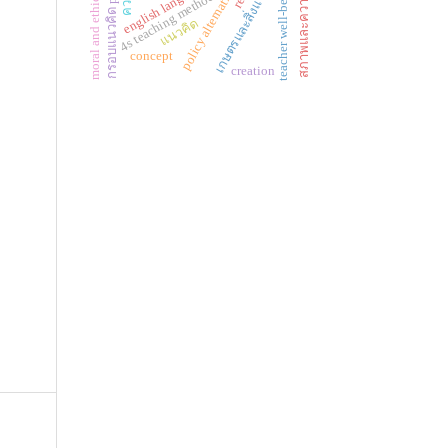
moral and ethical behavior
เกษตรและสิ่งแวดล้อมศึกษา
สภาพและความต้องการ
กรอบแนวคิด perma
policy alternatives
teacher well-being
4s teaching method
แนวคิด
concept
creation