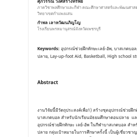
ศุภวรรณ วงศ์สร้างทรัพย์
ภาควิชาพลศึกษาและกีฬา คณะศึกษาศาสตร์และพัฒนศาสตร
วิทยาเขตกำแพงแสน
กำพล เลาหวัฒนภิญโญ
โรงเรียนพรหมานุสรณ์จังหวัดเพชรบุรี
Keywords:
อุปกรณ์ช่วยฝึกทักษะเลย์-อัพ, บาสเกตบอ
ปลาย, Lay-up-foot Aid, Basketball, High school s
Abstract
งานวิจัยนี้มีวัตถุประสงค์เพื่อ1) สร้างชุดอุปกรณ์ช่วยฝึ
บาสเกตบอล สำหรับนักเรียนมัธยมศึกษาตอนปลาย แ
อุปกรณ์ช่วยฝึกทักษะ เลย์-อัพ ในกีฬาบาสเกตบอล สำห
ปลาย กลุ่มเป้าหมายในการศึกษาครั้งนี้ เป็นผู้เชี่ย