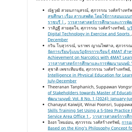
ณัฐวุฒิ สวยนภานุสรณ์, ศุภวรรณ วงศ์สร้างทรัพย์,
สุขศึกษา เรื่อง สารเสพติด โดยใช้การสอนแบบกา
ราชบุรี |
,
วารสารศาสตร์การศึกษาและการพัฒนา
วาสิฏฐี สายสุดใจ, ศุภวรรณ วงศ์สร้างทรัพย์,
นว
Digital Technology in Exercise and Sports
December
กวิน โบสุวรรณ์, นราพร ญาณไพศาล, ศุภวรรณ ว
จัดการเรียนรู้แบบวัฏจักรการเรียนรู้ 4MAT สำห
Achievement on Narcotics with 4MAT Lear
วารสารศาสตร์การศึกษาและการพัฒนามนุษย์: V
สุชาติ เพชรเทียนชัย, ศุภวรรณ วงศ์สร้างทรัพย์, ธี
Intelligence in Physical Education for Lea
July-December
Theeranan Tanphanich, Suppawan Vongsra
of Stakeholders towards Master of Educat
พัฒนามนุษย์: Vol. 8 No. 1 (2024): January-Ju
Chanayut Kaiwijit, Winai Poonsri, Suppa
Skills Training Set Using a 5-Step Practic
Service Area Office 1
,
วารสารศาสตร์การศึกษ
อิงอร ไหมอ่อน, ศุภวรรณ วงศ์สร้างทรัพย์,
การออ
Based on the King’s Philosophy Concept f