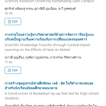
Sciences Kasetsart University Kamphaeng Saen Campus
ศุภรักษ์ อธิคมสุวรรณ, สุภาสิณี นุ่มเนียม, ระวี จูฑศฤงค์
52-70
PDF
การถ่ายโอนความรู้ทางวิทยาศาสตร์ด้วยการจัดการ เรียนรู้แบบ
บริบทเป็นฐานเรื่องความร้อนกับการเปลี่ยนแปลงของสสาร
Scientific Knowledge Transfer through Context-based
Learning on the Effects of Heat on Matter
เยาวดี บุญเรือง, กุลธิดา นุกูลธรรม, จารุวรรณ วิจิตรวงศ์วาน
71-82
PDF
การสร้างชุดอุปกรณ์ช่วยฝึกทักษะ เลย์ - อัพ ในกีฬาบาสเกตบอล
สำหรับนักเรียนมัธยมศึกษาตอนปลาย
A Construction of Basketball lay-up-foot Aid for high school
students.
กัญญารัตน์ เข็มเพ็ชร, ศุภวรรณ วงศ์สร้างทรัพย์, กำพล เลาหวัฒนภิญโญ