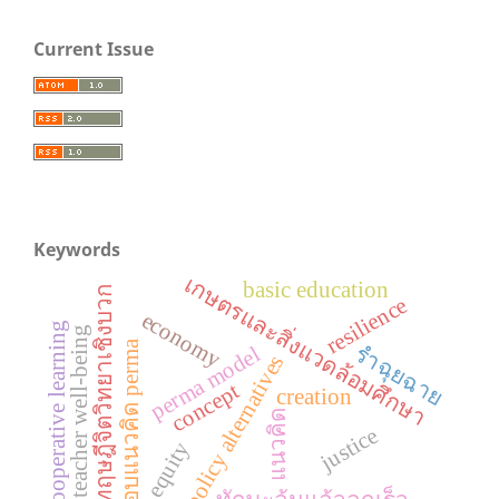
Current Issue
Keywords
เกษตรและสิ่งแวดล้อมศึกษา
basic education
ทฤษฎีจิตวิทยาเชิงบวก
resilience
economy
cooperative learning
teacher well-being
กรอบแนวคิด perma
รำฉุยฉาย
perma model
policy alternatives
concept
creation
แนวคิด
justice
equity