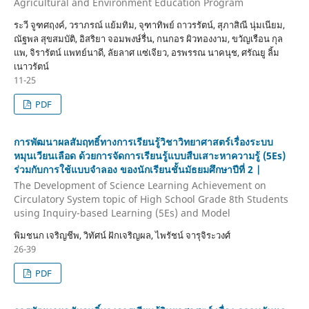
Agricultural and Environment Education Program
ระวี จูฑศฤงค์, วราภรณ์ แย้มทิม, จุฑาทิพย์ ถาวรรัตน์, สุภาสิณี นุ่มเนียม,
ณัฐพล สุขสมบัติ, อิสริยา จอมพงษ์รื่น, กนกอร ผิวทองงาม, ขวัญเรือน กุล
แพ, จิรารัตน์ แพทย์นาดี, ลัยลาศ แซ่เจียว, อรพรรณ นาคนุช, ศรัณยู ลิ้ม
เนาวรัตน์
11-25
PDF
การพัฒนาผลสัมฤทธิ์ทางการเรียนรู้วิชาวิทยาศาสตร์เรื่องระบบ
หมุนเวียนเลือด ด้วยการจัดการเรียนรู้แบบสืบเสาะหาความรู้ (5Es)
ร่วมกับการใช้แบบจำลอง ของนักเรียนชั้นมัธยมศึกษาปีที่ 2 |
The Development of Science Learning Achievement on
Circulatory System topic of High School Grade 8th Students
using Inquiry-based Learning (5Es) and Model
พิมชนก เจริญชีพ, วิทัศน์ ฝักเจริญผล, ไพรัชน์ จารุจิระวงศ์
26-39
PDF