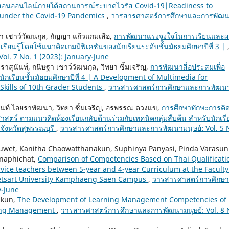
สอนออนไลน์ภายใต้สถานการณ์ระบาดไวรัส Covid-19|Readiness to
under the Covid-19 Pandemics
,
วารสารศาสตร์การศึกษาและการพัฒ
ฐา เชาว์วัฒนกุล, กัญญา แก้วแกมเสือ,
การพัฒนาแรงจูงใจในการเรียนและ
ียนรู้โดยใช้แนวคิดเกมมิฟิเคชันของนักเรียนระดับชั้นมัธยมศึกษาปีที่ 3 |
l. 7 No. 1 (2023): January-June
ราสุนันท์, กนิษฐา เชาว์วัฒนกุล, วิทยา ซิ้มเจริญ,
การพัฒนาสื่อประสมเพื่อ
กเรียนชั้นมัธยมศึกษาปีที่ 4 | A Development of Multimedia for
kills of 10th Grader Students
,
วารสารศาสตร์การศึกษาและการพัฒน
ินันท์ ไอยราพัฒนา, วิทยา ซิ้มเจริญ, อรพรรณ ดวงแข,
การศึกษาทักษะการคิ
สตร์ ตามแนวคิดห้องเรียนกลับด้านร่วมกับเทคนิคกลุ่มสืบค้น สำหรับนักเรี
 จังหวัดสุพรรณบุรี
,
วารสารศาสตร์การศึกษาและการพัฒนามนุษย์: Vol. 5 
huwet, Kanitha Chaowatthanakun, Suphinya Panyasi, Pinda Varasun
naphichat,
Comparison of Competencies Based on Thai Qualificati
vice teachers between 5-year and 4-year Curriculum at the Faculty
etsart University Kamphaeng Saen Campus
,
วารสารศาสตร์การศึกษ
y-June
akun,
The Development of Learning Management Competencies of
ning Management
,
วารสารศาสตร์การศึกษาและการพัฒนามนุษย์: Vol. 8 