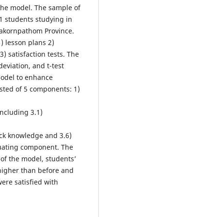
 the model. The sample of
1 students studying in
Nakornpathom Province.
) lesson plans 2)
 satisfaction tests. The
eviation, and t-test
Model to enhance
ted of 5 components: 1)
ncluding 3.1)
ck knowledge and 3.6)
luating component. The
 of the model, students’
igher than before and
were satisfied with