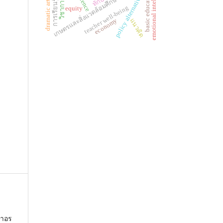
emotional intelligence
basic education
policy alternatives
เกษตรและสิ่งแวดล้อมศึกษา
dramatic arts
teacher well-being
equity
economy
แนวคิด
ศาอร