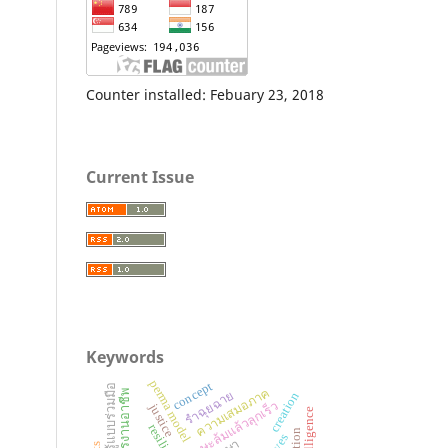
Counter installed: Febuary 23, 2018
Current Issue
Keywords
perma model
concept
การเรียนรู้แบบร่วมมือ
ความเสมอภาค
รำฉุยฉาย
วิชาการงานอาชีพ
creation
ทักษะล้มแล้วลุกเร็ว
justice
resilience