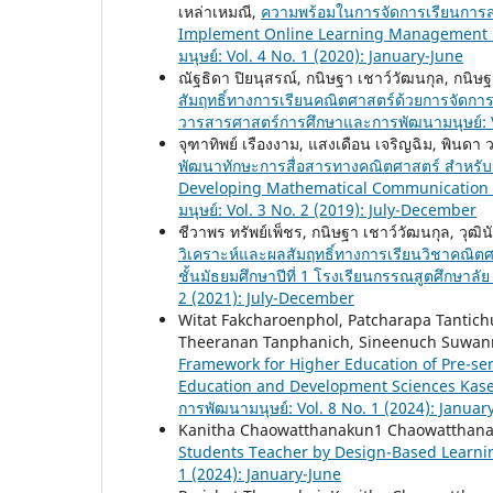
เหล่าเหมณี,
ความพร้อมในการจัดการเรียนการ
Implement Online Learning Management 
มนุษย์: Vol. 4 No. 1 (2020): January-June
ณัฐธิดา ปิยนุสรณ์, กนิษฐา เชาว์วัฒนกุล, กนิษ
สัมฤทธิ์ทางการเรียนคณิตศาสตร์ด้วยการจัดการเร
วารสารศาสตร์การศึกษาและการพัฒนามนุษย์: Vo
จุฑาทิพย์ เรืองงาม, แสงเดือน เจริญฉิม, พินดา ว
พัฒนาทักษะการสื่อสารทางคณิตศาสตร์ สำหรับนั
Developing Mathematical Communication S
มนุษย์: Vol. 3 No. 2 (2019): July-December
ชีวาพร ทรัพย์เพ็ชร, กนิษฐา เชาว์วัฒนกุล, วุฒ
วิเคราะห์และผลสัมฤทธิ์ทางการเรียนวิชาคณิตศา
ชั้นมัธยมศึกษาปีที่ 1 โรงเรียนกรรณสูตศึกษาลัย
2 (2021): July-December
Witat Fakcharoenphol, Patcharapa Tantic
Theeranan Tanphanich, Sineenuch Suwan
Framework for Higher Education of Pre-ser
Education and Development Sciences Kas
การพัฒนามนุษย์: Vol. 8 No. 1 (2024): Januar
Kanitha Chaowatthanakun1 Chaowatthan
Students Teacher by Design-Based Lear
1 (2024): January-June