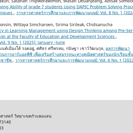
nakun, Satanan Thipworawimon, Wasan Deuanjeang, Adisak Sombo
ing Ability of grade 7 students Using DAPIC Problem Solving Proc
hniques
,
วารสารศาสตร์การศึกษาและการพัฒนามนุษย์: Vol. 8 No. 1 (202
nsin, Wittaya Simcharoen, Sirima Sirileak, Chidsanucha
cy in Learning Management using Design Thinking among Pre-Ser
on at the Faculty of Education and Development Sciences
,
l. 9 No. 1 (2025): January –June
 มนต์เมืองใต้ รอดอยู่, ศศิธร ศรีพรหม, กนิษฐา เชาว์วัฒนกุล,
ผลการพัฒนา
ะบวนการอาร์แอลพีซี เพื่อเสริมสร้างสมรรถนะทางคณิตศาสตร์ของนักเรียนชั้
วิชาชีพ
,
วารสารศาสตร์การศึกษาและการพัฒนามนุษย์: Vol. 6 No. 1 (2022
รศาสตร์ วิทยาเขตกำแพงแสน
 73140
03