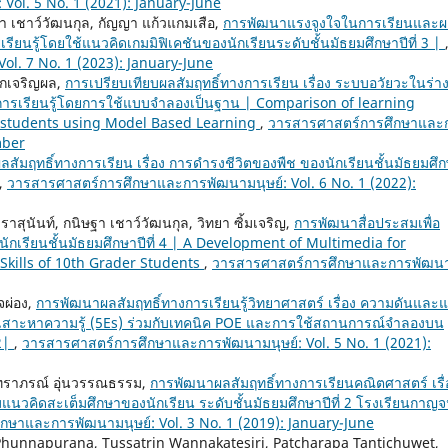
ol. 5 No. 1 (2021): January-June
ฐา เชาว์วัฒนกุล, กัญญา แก้วแกมเสือ,
การพัฒนาแรงจูงใจในการเรียนและ
ียนรู้โดยใช้แนวคิดเกมมิฟิเคชันของนักเรียนระดับชั้นมัธยมศึกษาปีที่ 3 |
l. 7 No. 1 (2023): January-June
ฝักเจริญผล,
การเปรียบเทียบผลสัมฤทธิ์ทางการเรียน เรื่อง ระบบอวัยวะในร่า
รจัดการเรียนรู้โดยการใช้แบบจำลองเป็นฐาน | Comparison of learning
8 students using Model Based Learning
,
วารสารศาสตร์การศึกษาและ
mber
สัมฤทธิ์ทางการเรียน เรื่อง การดำรงชีวิตของพืช ของนักเรียนชั้นมัธยมศึก
,
วารสารศาสตร์การศึกษาและการพัฒนามนุษย์: Vol. 6 No. 1 (2022):
ราสุนันท์, กนิษฐา เชาว์วัฒนกุล, วิทยา ซิ้มเจริญ,
การพัฒนาสื่อประสมเพื่อ
กเรียนชั้นมัธยมศึกษาปีที่ 4 | A Development of Multimedia for
kills of 10th Grader Students
,
วารสารศาสตร์การศึกษาและการพัฒน
ใจผ่อง,
การพัฒนาผลสัมฤทธิ์ทางการเรียนรู้วิทยาศาสตร์ เรื่อง ความดันและ
บเสาะหาความรู้ (5Es) ร่วมกับเทคนิค POE และการใช้สถานการณ์จำลองบน
 2|
,
วารสารศาสตร์การศึกษาและการพัฒนามนุษย์: Vol. 5 No. 1 (2021):
ุนทราภรณ์ อุ่นวรรณธรรม,
การพัฒนาผลสัมฤทธิ์ทางการเรียนคณิตศาสตร์ เรื่
แนวคิดสะเต็มศึกษาของนักเรียน ระดับชั้นมัธยมศึกษาปีที่ 2 โรงเรียนกาญ
ษาและการพัฒนามนุษย์: Vol. 3 No. 1 (2019): January-June
Phunnapurana, Tussatrin Wannakatesiri, Patcharapa Tantichuwet,