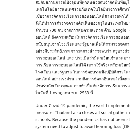
สมกับสถานการณ์ปัจจุบันที่ทุกคนช่วยกันจำกัดพื้นที่อยู
เทคโนโลยีสารสนเทศร่วมกับเทคโนโลยีทางการศึกษาใน
เชื่อว่าการจัดการเรียนการสอนออนไลน์สามารถทำได้ เพ
จึงได้ทำการสำรวจความคิดเห็นของครูในประเทศไทย ทุ
จำนวน 700 คน จากการสุ่มตามสะดวก ด้วย Google Fo
ออนไลน์ ถึงความพร้อมในการจัดการเรียนการสอนออนไ
สนับสนุนจากโรงเรียนและรัฐบาลเพื่อให้สามารถจัดก
อย่างมีประสิทธิภาพ จากผลการสำรวจพบว่า ครูบางส่ว
การสอนออนไลน์ และ ประเมินว่ามีนักเรียนจำนวนมากท
การเรียนการสอนออนไลน์ได้ (หากใช้จริง) พร้อมเรียก
โรงเรียน และรัฐบาล ในการจัดอบรมเชิงปฏิบัติการใ
ออนไลน์ อย่างเร่งด่วน รวมถึงการจัดหาอินเทอร์เน็ตคว
สำหรับนักเรียนทุกคน หากจำเป็นต้องจัดการเรียนการส
ในวันที่ 1 กรกฎาคม พ.ศ. 2563 นี้
Under Covid-19 pandemic, the world implements
measure. Thailand also closes all social gatheri
schools. Because the pandemics has not been s
system need to adjust to avoid learning loss (OE