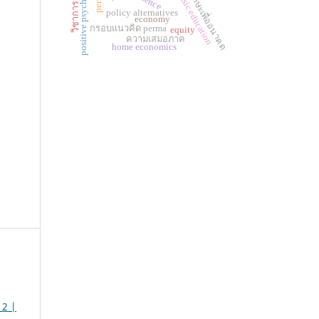
positive psychology
ทักษะเพื่ออนาคต
basic education
policy alternatives
economy
กรอบแนวคิด perma
equity
ความเสมอภาค
home economics
 2 |