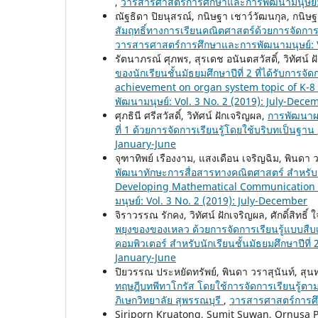
,
วารสารศาสตร์การศึกษาและการพัฒนามนุษย์: V
ณัฐธิดา ปิยนุสรณ์, กนิษฐา เชาว์วัฒนกุล, กนิษ
สัมฤทธิ์ทางการเรียนคณิตศาสตร์ด้วยการจัดการเร
วารสารศาสตร์การศึกษาและการพัฒนามนุษย์: Vo
รัตนาภรณ์ ศุภพร, สุรเดช อนันตสวัสดิ์, วิทัศน์ 
ของนักเรียนชั้นมัธยมศึกษาปีที่ 2 ที่ได้รับกา
achievement on organ system topic of K-
พัฒนามนุษย์: Vol. 3 No. 2 (2019): July-Dece
ศุภธินี ศรีสวัสดิ์, วิทัศน์ ฝักเจริญผล,
การพัฒนาผล
ที่ 1 ด้วยการจัดการเรียนรู้โดยใช้บริบทเป็นฐาน
January-June
จุฑาทิพย์ เรืองงาม, แสงเดือน เจริญฉิม, พินดา ว
พัฒนาทักษะการสื่อสารทางคณิตศาสตร์ สำหรับนั
Developing Mathematical Communication S
มนุษย์: Vol. 3 No. 2 (2019): July-December
จิราวรรณ รักคง, วิทัศน์ ฝักเจริญผล, ศักดิ์สิทธิ์ 
พยุงของของเหลว ด้วยการจัดการเรียนรู้แบบสื
คอมพิวเตอร์ สำหรับนักเรียนชั้นมัธยมศึกษาปีที่
January-June
ปิยวรรณ ประหยัดทรัพย์, พินดา วราสุนันท์, ส
ทฤษฎีบทพีทาโกรัส โดยใช้การจัดการเรียนรู้ตาม
ภิเษกวิทยาลัย สุพรรณบุรี
,
วารสารศาสตร์การศึก
Siriporn Kruatong, Sumit Suwan, Ornusa 