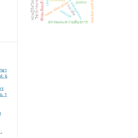
ทฤษฎีจิตวิทยาเชิงบวก
วิชาการงานอาชีพ
ทักษะล้มแล้วลุกเร็ว
policy alternatives
teacher well-being
economy
justice
basic education
แนวคิด
concept
สภาพและความต้องการ
ึกษา
l. 6
าร
o. 1
า
i
,