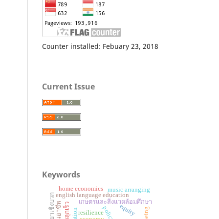
Counter installed: Febuary 23, 2018
Current Issue
Keywords
home economics
music arranging
english language education
เกษตรและสิ่งแวดล้อมศึกษา
equity
creation
resilience