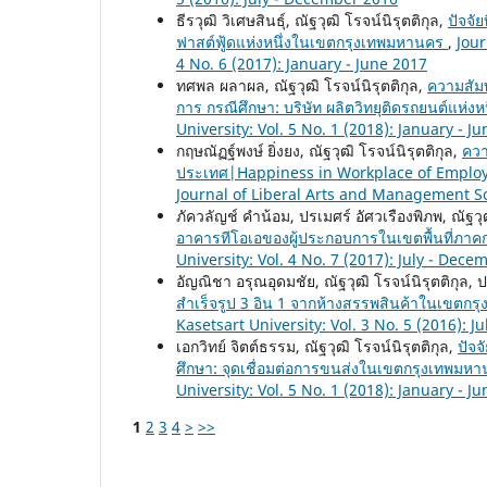
ธีรวุฒิ วิเศษสินธุ์, ณัฐวุฒิ โรจน์นิรุตติกุล,
ปัจจั
ฟาสต์ฟู้ดแห่งหนึ่งในเขตกรุงเทพมหานคร
,
Jour
4 No. 6 (2017): January - June 2017
ทศพล ผลาผล, ณัฐวุฒิ โรจน์นิรุตติกุล,
ความสัมพ
การ กรณีศึกษา: บริษัท ผลิตวิทยุติดรถยนต์แห่งห
University: Vol. 5 No. 1 (2018): January - J
กฤษณัฏฐ์พงษ์ ยิ่งยง, ณัฐวุฒิ โรจน์นิรุตติกุล,
ควา
ประเทศ|Happiness in Workplace of Employ
Journal of Liberal Arts and Management Sci
ภัควลัญช์ คำน้อม, ปรเมศร์ อัศวเรืองพิภพ, ณัฐวุฒ
อาคารทีโอเอของผู้ประกอบการในเขตพื้นที่ภา
University: Vol. 4 No. 7 (2017): July - Dec
อัญณิชา อรุณอุดมชัย, ณัฐวุฒิ โรจน์นิรุตติกุล, 
สำเร็จรูป 3 อิน 1 จากห้างสรรพสินค้าในเขตก
Kasetsart University: Vol. 3 No. 5 (2016): 
เอกวิทย์ จิตต์ธรรม, ณัฐวุฒิ โรจน์นิรุตติกุล,
ปัจจ
ศึกษา: จุดเชื่อมต่อการขนส่งในเขตกรุงเทพมห
University: Vol. 5 No. 1 (2018): January - J
1
2
3
4
>
>>