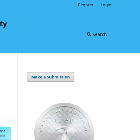
Register
Login
ty
Search
Make a Submission