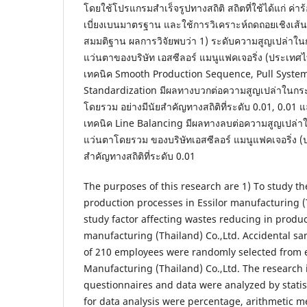
โดยใช้โปรแกรมสำเร็จรูปทางสถิติ สถิตที่ใช้ได้แก่ ค่า
เบี่ยงเบนมาตรฐาน และใช้การวิเคราะห์ถดถอยเชิงเ
สมมติฐาน ผลการวิจัยพบว่า 1) ระดับความสูญเปล่าใ
แว่นตาของบริษัท เอสซีลอร์ แมนูแฟคเจอริ่ง (ประเทศไ
เทคนิค Smooth Production Sequence, Pull Syst
Standardization มีผลทางบวกต่อความสูญเปล่าในกร
โดยรวม อย่างมีนัยสำคัญทางสถิติที่ระดับ 0.01, 0.01
เทคนิค Line Balancing มีผลทางลบต่อความสูญเปล่
แว่นตาโดยรวม ของบริษัทเอสซีลอร์ แมนูแฟคเจอริ่ง (ป
สำคัญทางสถิติที่ระดับ 0.01
The purposes of this research are 1) To study th
production processes in Essilor manufacturing (T
study factor affecting wastes reducing in produc
manufacturing (Thailand) Co.,Ltd. Accidental sa
of 210 employees were randomly selected from e
Manufacturing (Thailand) Co.,Ltd. The research
questionnaires and data were analyzed by statist
for data analysis were percentage, arithmetic m