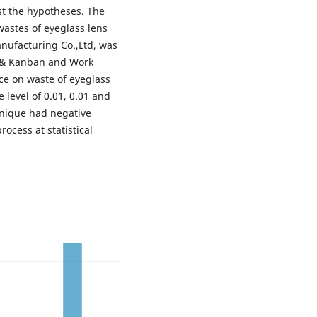
st the hypotheses. The
 wastes of eyeglass lens
nufacturing Co.,Ltd, was
em & Kanban and Work
ce on waste of eyeglass
e level of 0.01, 0.01 and
hnique had negative
ocess at statistical