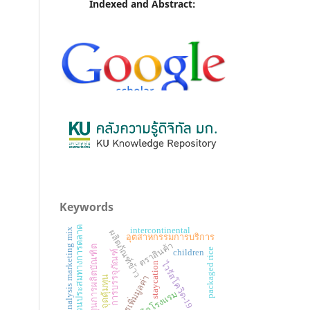
Indexed and Abstract:
Keywords
ส่วนประสมทางการตลาด
intercontinental
analysis marketing mix
ผลิตภัณฑ์ข้าว
อุตสาหกรรมการบริการ
ตราสินค้า
ต้นทุนการผลิตบัณฑิต
packaged rice
children
การบรรจุภัณฑ์
ไวรัสโควิด-19
staycation
การเพิ่มมูลค่า
จุดคุ้มทุน
ธุรกิจโรงแรม