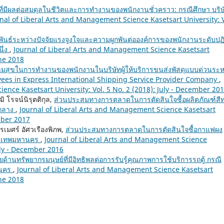
ยที่มีผลต่อสมดุลในชีวิตและการทำงานของพนักงานชั่วคราว: กรณีศึกษา บริษ
nal of Liberal Arts and Management Science Kasetsart University: V
ันธ์ระหว่างปัจจัยแรงจูงใจและความผูกพันต่อองค์การของพนักงานระดับปฏิบ
นึ่ง
,
Journal of Liberal Arts and Management Science Kasetsart
une 2018
มสุขในการทำงานของพนักงานในบริษัทผู้ให้บริการขนส่งพัสดุแบบด่วนระห
ees in Express International Shipping Service Provider Company
,
ence Kasetsart University: Vol. 5 No. 2 (2018): July - December 20
ิ โรจน์นิรุตติกุล,
ส่วนประสมทางการตลาดในการตัดสินใจซื้อผลิตภัณฑ์สี
คกลาง
,
Journal of Liberal Arts and Management Science Kasetsart
ember 2017
ปรเมศร์ อัศวเรืองพิภพ,
ส่วนประสมทางการตลาดในการตัดสินใจซื้อกาแฟผง
รุงเทพมหานคร
,
Journal of Liberal Arts and Management Science
July - December 2016
ัยด้านทรัพยากรมนุษย์ที่มีอิทธิพลต่อการรับรู้คุณภาพการใช้บริการรถตู้ กรณี
านคร
,
Journal of Liberal Arts and Management Science Kasetsart
une 2018