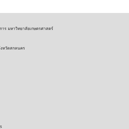
การ มหาวิทยาลัยเกษตรศาสตร์
 จังหวัดสกลนคร
us