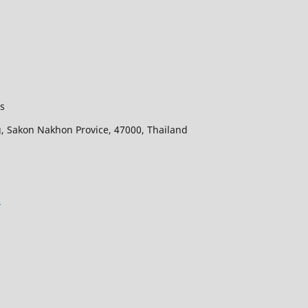
us
, Sakon Nakhon Provice, 47000, Thailand
m