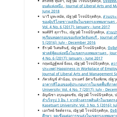
ศิรสิทธิ์ ทุมสา, ณัฐวุฒิ โรจน์นิรุตติกุล,
ปัจจัยที
ยนต์แห่งหนึ่ง
,
Journal of Liberal Arts and M
June 2018
นาวี มูหะหมัด, ณัฐวุฒิ โรจน์นิรุตติกุล,
ส่วนประส
ของผู้บริโภคชาวมุสลิมในเขตกรุงเทพมหานคร
Vol. 4 No. 6 (2017): January - June 2017
พงศ์สิริ สุภาวีระ, ณัฐวุฒิ โรจน์นิรุตติกุล,
ส่วนป
ทุเรียนทอดกรอบของจังหวัดจันทบุรี
,
Journal o
5 (2016): July - December 2016
ธีรวุฒิ วิเศษสินธุ์, ณัฐวุฒิ โรจน์นิรุตติกุล,
ปัจจั
ฟาสต์ฟู้ดแห่งหนึ่งในเขตกรุงเทพมหานคร
,
Jour
4 No. 6 (2017): January - June 2017
กฤษณัฏฐ์พงษ์ ยิ่งยง, ณัฐวุฒิ โรจน์นิรุตติกุล,
ควา
ประเทศ|Happiness in Workplace of Employ
Journal of Liberal Arts and Management Sci
ภัควลัญช์ คำน้อม, ปรเมศร์ อัศวเรืองพิภพ, ณัฐวุฒ
อาคารทีโอเอของผู้ประกอบการในเขตพื้นที่ภา
University: Vol. 4 No. 7 (2017): July - Dec
อัญณิชา อรุณอุดมชัย, ณัฐวุฒิ โรจน์นิรุตติกุล, 
สำเร็จรูป 3 อิน 1 จากห้างสรรพสินค้าในเขตก
Kasetsart University: Vol. 3 No. 5 (2016): 
เอกวิทย์ จิตต์ธรรม, ณัฐวุฒิ โรจน์นิรุตติกุล,
ปัจจ
ศึกษา: จุดเชื่อมต่อการขนส่งในเขตกรุงเทพมห