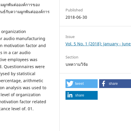
มผูกพันต่อองค์การของ
Published
นธ์กับความผูกพันต่อองค์การ
2018-06-30
e organization
Issue
ar audio manufacturing
Vol. 5 No. 1 (2018): January - Jun
n motivation factor and
 in a car audio
Section
tive employees was
บทความวิจัย
. Questionnaires were
sed by statistical
percentage, arithmetic
tweet
share
on analysis was used to
level of organization
share
otivation factor related
ance level of. 01.