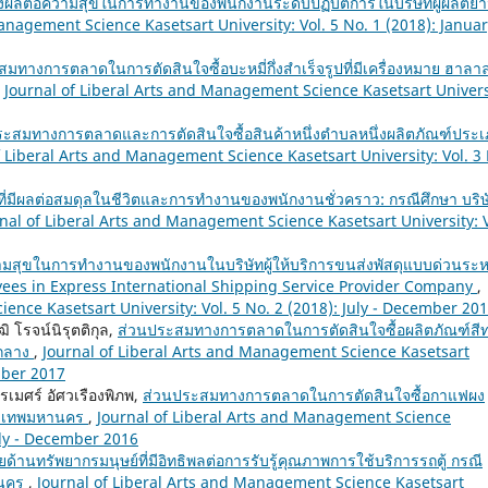
่ส่งผลต่อความสุขในการทำงานของพนักงานระดับปฏิบัติการในบริษัทผู้ผลิตย
anagement Science Kasetsart University: Vol. 5 No. 1 (2018): Januar
มทางการตลาดในการตัดสินใจซื้อบะหมี่กึ่งสำเร็จรูปที่มีเครื่องหมาย ฮาลา
,
Journal of Liberal Arts and Management Science Kasetsart Univers
ระสมทางการตลาดและการตัดสินใจซื้อสินค้าหนึ่งตำบลหนึ่งผลิตภัณฑ์ประ
f Liberal Arts and Management Science Kasetsart University: Vol. 3
ยที่มีผลต่อสมดุลในชีวิตและการทำงานของพนักงานชั่วคราว: กรณีศึกษา บริษ
nal of Liberal Arts and Management Science Kasetsart University: V
มสุขในการทำงานของพนักงานในบริษัทผู้ให้บริการขนส่งพัสดุแบบด่วนระห
ees in Express International Shipping Service Provider Company
,
ence Kasetsart University: Vol. 5 No. 2 (2018): July - December 20
ิ โรจน์นิรุตติกุล,
ส่วนประสมทางการตลาดในการตัดสินใจซื้อผลิตภัณฑ์สี
คกลาง
,
Journal of Liberal Arts and Management Science Kasetsart
ember 2017
ปรเมศร์ อัศวเรืองพิภพ,
ส่วนประสมทางการตลาดในการตัดสินใจซื้อกาแฟผง
รุงเทพมหานคร
,
Journal of Liberal Arts and Management Science
July - December 2016
ัยด้านทรัพยากรมนุษย์ที่มีอิทธิพลต่อการรับรู้คุณภาพการใช้บริการรถตู้ กรณี
านคร
,
Journal of Liberal Arts and Management Science Kasetsart