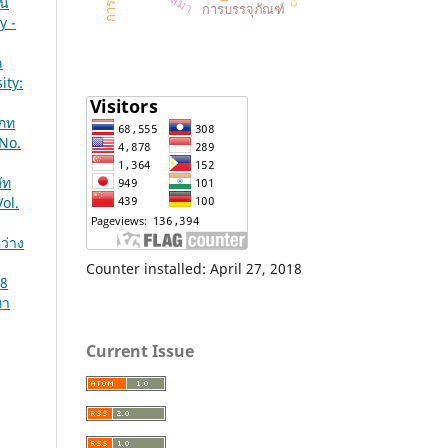
าน
การบรรจุภัณฑ์
y -
ล
ity:
เภท
 No.
ัท
ol.
ว่าง
Counter installed: April 27, 2018
18
ทา
Current Issue