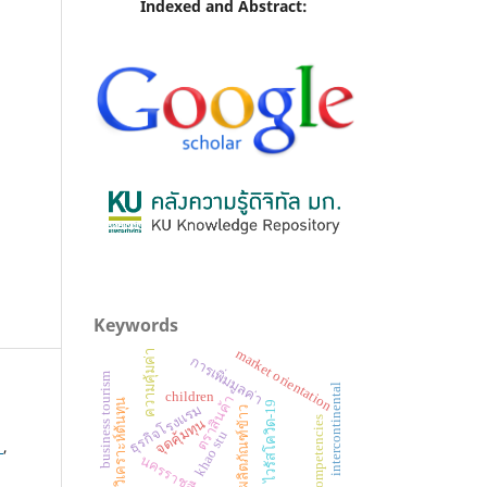
Indexed and Abstract:
Keywords
market orientation
ความคุ้มค่า
การเพิ่มมูลค่า
business tourism
intercontinental
children
ตราสินค้า
การวิเคราะห์ต้นทุน
ไวรัสโควิด-19
ธุรกิจโรงแรม
ผลิตภัณฑ์ข้าว
competencies
จุดคุ้มทุน
khao stu
ร
,
นครราชสีมา