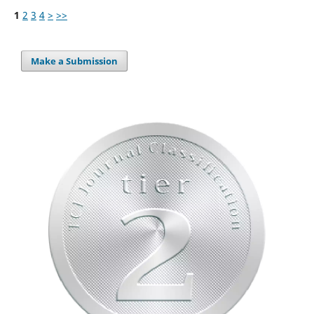
1
2
3
4
>
>>
Make a Submission