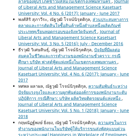
ลาลของผู้บริโภคชาวมุสลิมในเขตกรุงเทพมหานคร
,
Journal
of Liberal Arts and Management Science Kasetsart
University: Vol. 4 No. 6 (2017): January - June 2017
พงศ์สิริ สุภาวีระ, ณัฐวุฒิ โรจน์นิรุตติกุล,
ส่วนประสมทางการ
ตลาดและการตัดสินใจซื้อสินค้าหนึ่งตำบลหนึ่งผลิตภัณฑ์
ประเภททุเรียนทอดกรอบของจังหวัดจันทบุรี
,
Journal of
Liberal Arts and Management Science Kasetsart
University: Vol. 3 No. 5 (2016): July - December 2016
ธีรวุฒิ วิเศษสินธุ์, ณัฐวุฒิ โรจน์นิรุตติกุล,
ปัจจัยที่มีผลต่อ
สมดุลในชีวิตและการทำงานของพนักงานชั่วคราว: กรณี
ศึกษา บริษัท ฟาสต์ฟู้ดแห่งหนึ่งในเขตกรุงเทพมหานคร
,
Journal of Liberal Arts and Management Science
Kasetsart University: Vol. 4 No. 6 (2017): January - June
2017
ทศพล ผลาผล, ณัฐวุฒิ โรจน์นิรุตติกุล,
ความสัมพันธ์ระหว่าง
ปัจจัยแรงจูงใจและความผูกพันต่อองค์การของพนักงานระดับ
ปฏิบัติการ กรณีศึกษา: บริษัท ผลิตวิทยุติดรถยนต์แห่งหนึ่ง
,
Journal of Liberal Arts and Management Science
Kasetsart University: Vol. 5 No. 1 (2018): January - June
2018
กฤษณัฏฐ์พงษ์ ยิ่งยง, ณัฐวุฒิ โรจน์นิรุตติกุล,
ความสุขในการ
ทำงานของพนักงานในบริษัทผู้ให้บริการขนส่งพัสดุแบบด่วน
ระหว่างประเทศ|Happiness in Workplace of Employees