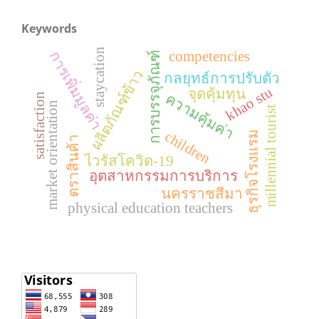
Keywords
staycation
การเพิ่มมูลค่า
competencies
การบรรจุภัณฑ์
ผลิตภัณฑ์ข้าว
กลยุทธ์การปรับตัว
khao stu
จุดคุ้มทุน
ความคุ้มค่า
satisfaction
market orientation
millennial tourist
children
ธุรกิจโรงแรม
ตราสินค้า
ไวรัสโควิด-19
อุตสาหกรรมการบริการ
นครราชสีมา
physical education teachers