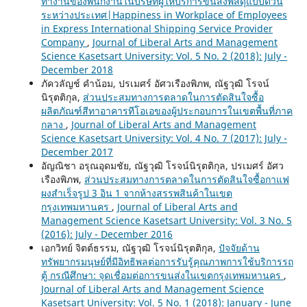
ทำงานของพนักงานในบริษัทผู้ให้บริการขนส่งพัสดุแบบด่วน
ระหว่างประเทศ|Happiness in Workplace of Employees
in Express International Shipping Service Provider
Company
,
Journal of Liberal Arts and Management
Science Kasetsart University: Vol. 5 No. 2 (2018): July -
December 2018
ภัควลัญช์ คำน้อม, ปรเมศร์ อัศวเรืองพิภพ, ณัฐวุฒิ โรจน์
นิรุตติกุล,
ส่วนประสมทางการตลาดในการตัดสินใจซื้อ
ผลิตภัณฑ์สีทาอาคารทีโอเอของผู้ประกอบการในเขตพื้นที่ภาค
กลาง
,
Journal of Liberal Arts and Management
Science Kasetsart University: Vol. 4 No. 7 (2017): July -
December 2017
อัญณิชา อรุณอุดมชัย, ณัฐวุฒิ โรจน์นิรุตติกุล, ปรเมศร์ อัศว
เรืองพิภพ,
ส่วนประสมทางการตลาดในการตัดสินใจซื้อกาแฟ
ผงสำเร็จรูป 3 อิน 1 จากห้างสรรพสินค้าในเขต
กรุงเทพมหานคร
,
Journal of Liberal Arts and
Management Science Kasetsart University: Vol. 3 No. 5
(2016): July - December 2016
เอกวิทย์ จิตต์ธรรม, ณัฐวุฒิ โรจน์นิรุตติกุล,
ปัจจัยด้าน
ทรัพยากรมนุษย์ที่มีอิทธิพลต่อการรับรู้คุณภาพการใช้บริการรถ
ตู้ กรณีศึกษา: จุดเชื่อมต่อการขนส่งในเขตกรุงเทพมหานคร
,
Journal of Liberal Arts and Management Science
Kasetsart University: Vol. 5 No. 1 (2018): January - June