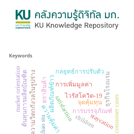
Keywords
market orientation
กลยุทธ์การปรับตัว
ต้นทุนการผลิตบัณฑิต
ความวิตกกังวลในรูปร่าง
ธุรกิจโรงแรม
ผลิตภัณฑ์ข้าว
ตราสินค้า
การเพิ่มมูลค่า
ไวรัสโควิด-19
consumer cases
satisfaction
จุดคุ้มทุน
ความคุ้มค่า
การบรรจุภัณฑ์
staycation
children
khao stu