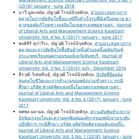
(2018): January - June 2018
นาวี มูหะหมัด, ณัฐวุฒิ โรจน์นิรุตติกุล,
ส่วนประสมทางการ
ตลาดในการตัดสินใจซื้อบะหมี่กึ่งสำเร็จรูปที่มีเครื่องหมาย ฮา
ลาลของผู้บริโภคชาวมุสลิมในเขตกรุงเทพมหานคร
,
Journal
of Liberal Arts and Management Science Kasetsart
University: Vol. 4 No. 6 (2017): January - June 2017
พงศ์สิริ สุภาวีระ, ณัฐวุฒิ โรจน์นิรุตติกุล,
ส่วนประสมทางการ
ตลาดและการตัดสินใจซื้อสินค้าหนึ่งตำบลหนึ่งผลิตภัณฑ์
ประเภททุเรียนทอดกรอบของจังหวัดจันทบุรี
,
Journal of
Liberal Arts and Management Science Kasetsart
University: Vol. 3 No. 5 (2016): July - December 2016
ธีรวุฒิ วิเศษสินธุ์, ณัฐวุฒิ โรจน์นิรุตติกุล,
ปัจจัยที่มีผลต่อ
สมดุลในชีวิตและการทำงานของพนักงานชั่วคราว: กรณี
ศึกษา บริษัท ฟาสต์ฟู้ดแห่งหนึ่งในเขตกรุงเทพมหานคร
,
Journal of Liberal Arts and Management Science
Kasetsart University: Vol. 4 No. 6 (2017): January - June
2017
ทศพล ผลาผล, ณัฐวุฒิ โรจน์นิรุตติกุล,
ความสัมพันธ์ระหว่าง
ปัจจัยแรงจูงใจและความผูกพันต่อองค์การของพนักงานระดับ
ปฏิบัติการ กรณีศึกษา: บริษัท ผลิตวิทยุติดรถยนต์แห่งหนึ่ง
,
Journal of Liberal Arts and Management Science
Kasetsart University: Vol. 5 No. 1 (2018): January - June