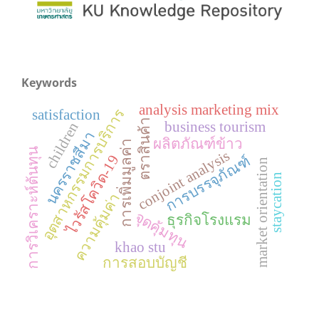
Keywords
analysis marketing mix
อุตสาหกรรมการบริการ
satisfaction
ตราสินค้า
business tourism
children
นครราชสีมา
ผลิตภัณฑ์ข้าว
การเพิ่มมูลค่า
การวิเคราะห์ต้นทุน
conjoint analysis
ไวรัสโควิด-19
การบรรจุภัณฑ์
market orientation
staycation
ความคุ้มค่า
จุดคุ้มทุน
ธุรกิจโรงแรม
khao stu
การสอบบัญชี