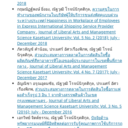
2018
กฤษณัฏฐ์พงษ์ ยิ่งยง, ณัฐวุฒิ โรจน์นิรุตติกุล,
ความสุขในการ
ทำงานของพนักงานในบริษัทผู้ให้บริการขนส่งพัสดุแบบด่วน
ระหว่างประเทศ|Happiness in Workplace of Employees
in Express International Shipping Service Provider
Company
,
Journal of Liberal Arts and Management
Science Kasetsart University: Vol. 5 No. 2 (2018): July -
December 2018
ภัควลัญช์ คำน้อม, ปรเมศร์ อัศวเรืองพิภพ, ณัฐวุฒิ โรจน์
นิรุตติกุล,
ส่วนประสมทางการตลาดในการตัดสินใจซื้อ
ผลิตภัณฑ์สีทาอาคารทีโอเอของผู้ประกอบการในเขตพื้นที่ภาค
กลาง
,
Journal of Liberal Arts and Management
Science Kasetsart University: Vol. 4 No. 7 (2017): July -
December 2017
อัญณิชา อรุณอุดมชัย, ณัฐวุฒิ โรจน์นิรุตติกุล, ปรเมศร์ อัศว
เรืองพิภพ,
ส่วนประสมทางการตลาดในการตัดสินใจซื้อกาแฟ
ผงสำเร็จรูป 3 อิน 1 จากห้างสรรพสินค้าในเขต
กรุงเทพมหานคร
,
Journal of Liberal Arts and
Management Science Kasetsart University: Vol. 3 No. 5
(2016): July - December 2016
เอกวิทย์ จิตต์ธรรม, ณัฐวุฒิ โรจน์นิรุตติกุล,
ปัจจัยด้าน
ทรัพยากรมนุษย์ที่มีอิทธิพลต่อการรับรู้คุณภาพการใช้บริการรถ