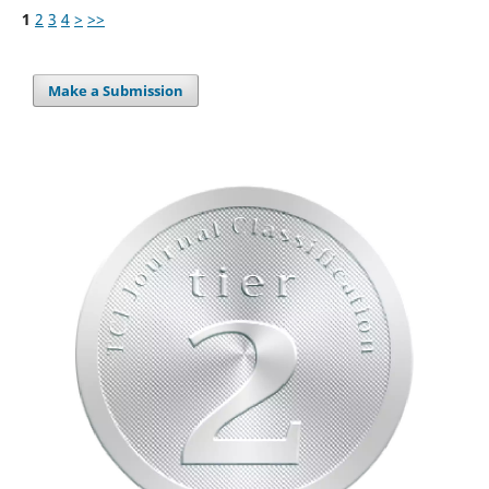
1
2
3
4
>
>>
Make a Submission