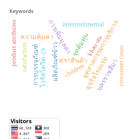
Keywords
การเพิ่มมูลค่า
อุตสาหกรรมการบริการ
product attributes
intercontinental
จุดคุ้มทุน
ความคุ้มค่า
khao stu
ผลิตภัณฑ์ข้าว
satisfaction
การบรรจุภัณฑ์
consumer cases
ไวรัสโควิด-19
ธุรกิจโรงแรม
ตราสินค้า
นครราชสีมา
children