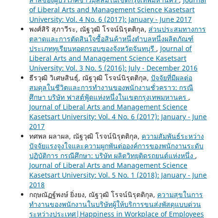
of Liberal Arts and Management Science Kasetsart
University: Vol. 4 No. 6 (2017): January - June 2017
พงศ์สิริ สุภาวีระ, ณัฐวุฒิ โรจน์นิรุตติกุล,
ส่วนประสมทางการ
ตลาดและการตัดสินใจซื้อสินค้าหนึ่งตำบลหนึ่งผลิตภัณฑ์
ประเภททุเรียนทอดกรอบของจังหวัดจันทบุรี
,
Journal of
Liberal Arts and Management Science Kasetsart
University: Vol. 3 No. 5 (2016): July - December 2016
ธีรวุฒิ วิเศษสินธุ์, ณัฐวุฒิ โรจน์นิรุตติกุล,
ปัจจัยที่มีผลต่อ
สมดุลในชีวิตและการทำงานของพนักงานชั่วคราว: กรณี
ศึกษา บริษัท ฟาสต์ฟู้ดแห่งหนึ่งในเขตกรุงเทพมหานคร
,
Journal of Liberal Arts and Management Science
Kasetsart University: Vol. 4 No. 6 (2017): January - June
2017
ทศพล ผลาผล, ณัฐวุฒิ โรจน์นิรุตติกุล,
ความสัมพันธ์ระหว่าง
ปัจจัยแรงจูงใจและความผูกพันต่อองค์การของพนักงานระดับ
ปฏิบัติการ กรณีศึกษา: บริษัท ผลิตวิทยุติดรถยนต์แห่งหนึ่ง
,
Journal of Liberal Arts and Management Science
Kasetsart University: Vol. 5 No. 1 (2018): January - June
2018
กฤษณัฏฐ์พงษ์ ยิ่งยง, ณัฐวุฒิ โรจน์นิรุตติกุล,
ความสุขในการ
ทำงานของพนักงานในบริษัทผู้ให้บริการขนส่งพัสดุแบบด่วน
ระหว่างประเทศ|Happiness in Workplace of Employees