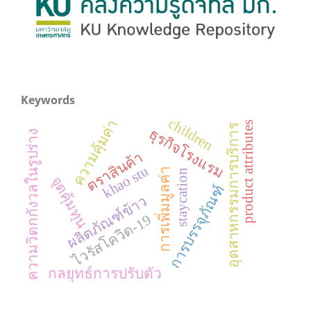
Keywords
children
ความคุ้มค่า
product attributes
อุตสาหกรรมการบริการ
ธุรกิจโรงแรม
ความวิตกกังวลในรูปร่าง
ตราสินค้า
khao stu
การเพิ่มมูลค่า
staycation
จุดคุ้มทุน
การบรรจุภัณฑ์
ผลิตภัณฑ์ข้าว
ไวรัสโควิด-19
กลยุทธ์การปรับตัว