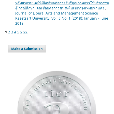
ทรัพยากรมนุษย์ที่มีอิทธิพลต่อการรับรู้คุณภาพการใช้บริการรถ
ตู้ กรณีศึกษา: จุดเชื่อมต่อการขนส่งในเขตกรุงเทพมหานคร
,
Journal of Liberal Arts and Management Science
Kasetsart University: Vol. 5 No. 1 (2018): January - June
2018
1
2
3
4
5
>
>>
Make a Submission