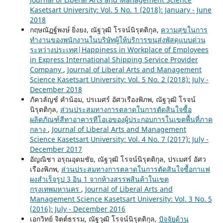
Kasetsart University: Vol. 5 No. 1 (2018): January - June
2018
กฤษณัฏฐ์พงษ์ ยิ่งยง, ณัฐวุฒิ โรจน์นิรุตติกุล,
ความสุขในการ
ทำงานของพนักงานในบริษัทผู้ให้บริการขนส่งพัสดุแบบด่วน
ระหว่างประเทศ|Happiness in Workplace of Employees
in Express International Shipping Service Provider
Company
,
Journal of Liberal Arts and Management
Science Kasetsart University: Vol. 5 No. 2 (2018): July -
December 2018
ภัควลัญช์ คำน้อม, ปรเมศร์ อัศวเรืองพิภพ, ณัฐวุฒิ โรจน์
นิรุตติกุล,
ส่วนประสมทางการตลาดในการตัดสินใจซื้อ
ผลิตภัณฑ์สีทาอาคารทีโอเอของผู้ประกอบการในเขตพื้นที่ภาค
กลาง
,
Journal of Liberal Arts and Management
Science Kasetsart University: Vol. 4 No. 7 (2017): July -
December 2017
อัญณิชา อรุณอุดมชัย, ณัฐวุฒิ โรจน์นิรุตติกุล, ปรเมศร์ อัศว
เรืองพิภพ,
ส่วนประสมทางการตลาดในการตัดสินใจซื้อกาแฟ
ผงสำเร็จรูป 3 อิน 1 จากห้างสรรพสินค้าในเขต
กรุงเทพมหานคร
,
Journal of Liberal Arts and
Management Science Kasetsart University: Vol. 3 No. 5
(2016): July - December 2016
เอกวิทย์ จิตต์ธรรม, ณัฐวุฒิ โรจน์นิรุตติกุล,
ปัจจัยด้าน