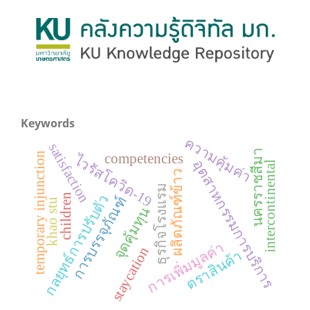
Keywords
ความคุ้มค่า
satisfaction
นครราชสีมา
temporary injunction
competencies
ไวรัสโควิด-19
อุตสาหกรรมการบริการ
intercontinental
ผลิตภัณฑ์ข้าว
ธุรกิจโรงแรม
children
กลยุทธ์การปรับตัว
การบรรจุภัณฑ์
khao stu
จุดคุ้มทุน
การเพิ่มมูลค่า
staycation
ตราสินค้า