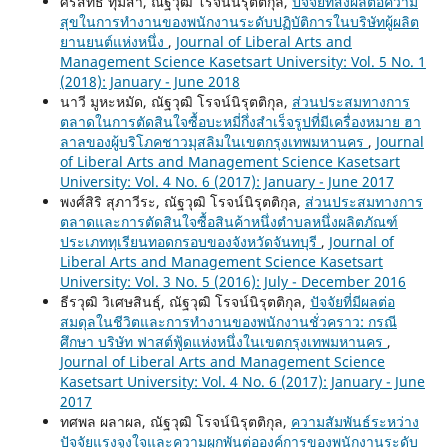
ศิรสิทธิ์ ทุมสา, ณัฐวุฒิ โรจน์นิรุตติกุล,
ปัจจัยที่ส่งผลต่อความ
สุขในการทำงานของพนักงานระดับปฏิบัติการในบริษัทผู้ผลิต
ยานยนต์แห่งหนึ่ง
,
Journal of Liberal Arts and
Management Science Kasetsart University: Vol. 5 No. 1
(2018): January - June 2018
นาวี มูหะหมัด, ณัฐวุฒิ โรจน์นิรุตติกุล,
ส่วนประสมทางการ
ตลาดในการตัดสินใจซื้อบะหมี่กึ่งสำเร็จรูปที่มีเครื่องหมาย ฮา
ลาลของผู้บริโภคชาวมุสลิมในเขตกรุงเทพมหานคร
,
Journal
of Liberal Arts and Management Science Kasetsart
University: Vol. 4 No. 6 (2017): January - June 2017
พงศ์สิริ สุภาวีระ, ณัฐวุฒิ โรจน์นิรุตติกุล,
ส่วนประสมทางการ
ตลาดและการตัดสินใจซื้อสินค้าหนึ่งตำบลหนึ่งผลิตภัณฑ์
ประเภททุเรียนทอดกรอบของจังหวัดจันทบุรี
,
Journal of
Liberal Arts and Management Science Kasetsart
University: Vol. 3 No. 5 (2016): July - December 2016
ธีรวุฒิ วิเศษสินธุ์, ณัฐวุฒิ โรจน์นิรุตติกุล,
ปัจจัยที่มีผลต่อ
สมดุลในชีวิตและการทำงานของพนักงานชั่วคราว: กรณี
ศึกษา บริษัท ฟาสต์ฟู้ดแห่งหนึ่งในเขตกรุงเทพมหานคร
,
Journal of Liberal Arts and Management Science
Kasetsart University: Vol. 4 No. 6 (2017): January - June
2017
ทศพล ผลาผล, ณัฐวุฒิ โรจน์นิรุตติกุล,
ความสัมพันธ์ระหว่าง
ปัจจัยแรงจูงใจและความผูกพันต่อองค์การของพนักงานระดับ