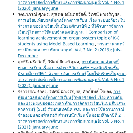
วารสารศาสตร์การศึกษาและการพัฒนามนุษย์: Vol. 4 No. 1
(2020): January-June
รัตนาภรณ์ ศุภพร, สุรเดช อนันตสวัสดิ์, วิทัศน์ ฝักเจริญผล,
การเปรียบเทียบผลสัมฤทธิ์ทางการเรียน เรื่อง ระบบอวัยวะใน
ร่างกาย ของนักเรียนชั้นมัธยมศึกษาปีที่ 2 ที่ได้รับการจัดการ
เรียนรู้โดยการใช้แบบจำลองเป็นฐาน | Comparison of
learning achievement on organ system topic of K-8
students using Model Based Learning
,
วารสารศาสตร์
การศึกษาและการพัฒนามนุษย์: Vol. 3 No. 2 (2019): July-
December
ศุภธินี ศรีสวัสดิ์, วิทัศน์ ฝักเจริญผล,
การพัฒนาผลสัมฤทธิ์
ทางการเรียน เรื่อง การดำรงชีวิตของพืช ของนักเรียนชั้น
มัธยมศึกษาปีที่ 1 ด้วยการจัดการเรียนรู้โดยใช้บริบทเป็นฐาน
,
วารสารศาสตร์การศึกษาและการพัฒนามนุษย์: Vol. 6 No. 1
(2022): January-June
จิราวรรณ รักคง, วิทัศน์ ฝักเจริญผล, ศักดิ์สิทธิ์ ใจผ่อง,
การ
พัฒนาผลสัมฤทธิ์ทางการเรียนรู้วิทยาศาสตร์ เรื่อง ความดัน
และแรงพยุงของของเหลว ด้วยการจัดการเรียนรู้แบบสืบเสาะ
หาความรู้ (5Es) ร่วมกับเทคนิค POE และการใช้สถานการณ์
จำลองบนคอมพิวเตอร์ สำหรับนักเรียนชั้นมัธยมศึกษาปีที่ 2|
,
วารสารศาสตร์การศึกษาและการพัฒนามนุษย์: Vol. 5 No. 1
(2021): January-June
สลิลทิพย์ บุญเลิศ, สรินยา พรหมมา, วิทัศน์ ฝักเจริญผล, ทัศตริ