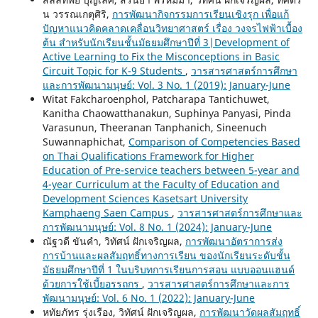
น วรรณเกตุศิริ,
การพัฒนากิจกรรมการเรียนเชิงรุก เพื่อแก้
ปัญหาแนวคิดคลาดเคลื่อนวิทยาศาสตร์ เรื่อง วงจรไฟฟ้าเบื้อง
ต้น สำหรับนักเรียนชั้นมัธยมศึกษาปีที่ 3|Development of
Active Learning to Fix the Misconceptions in Basic
Circuit Topic for K-9 Students
,
วารสารศาสตร์การศึกษา
และการพัฒนามนุษย์: Vol. 3 No. 1 (2019): January-June
Witat Fakcharoenphol, Patcharapa Tantichuwet,
Kanitha Chaowatthanakun, Suphinya Panyasi, Pinda
Varasunun, Theeranan Tanphanich, Sineenuch
Suwannaphichat,
Comparison of Competencies Based
on Thai Qualifications Framework for Higher
Education of Pre-service teachers between 5-year and
4-year Curriculum at the Faculty of Education and
Development Sciences Kasetsart University
Kamphaeng Saen Campus
,
วารสารศาสตร์การศึกษาและ
การพัฒนามนุษย์: Vol. 8 No. 1 (2024): January-June
ณัฐวดี ขันคำ, วิทัศน์ ฝักเจริญผล,
การพัฒนาอัตราการส่ง
การบ้านและผลสัมฤทธิ์ทางการเรียน ของนักเรียนระดับชั้น
มัธยมศึกษาปีที่ 1 ในบริบทการเรียนการสอน แบบออนแฮนด์
ด้วยการใช้เบี้ยอรรถกร
,
วารสารศาสตร์การศึกษาและการ
พัฒนามนุษย์: Vol. 6 No. 1 (2022): January-June
หทัยภัทร รุ่งเรือง, วิทัศน์ ฝักเจริญผล,
การพัฒนาวัดผลสัมฤทธิ์