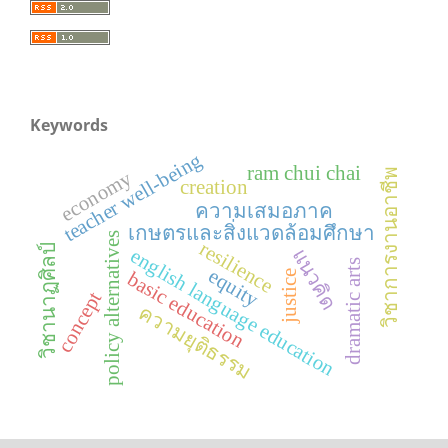
Keywords
teacher well-being
ram chui chai
วิชาการงานอาชีพ
economy
creation
ความเสมอภาค
เกษตรและสิ่งแวดล้อมศึกษา
policy alternatives
resilience
วิชานาฏศิลป์
แนวคิด
english language education
dramatic arts
equity
basic education
justice
concept
ความยุติธรรม