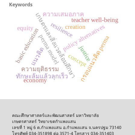
Keywords
ความเสมอภาค
เกษตรและสิ่งแวดล้อมศึกษา
teacher well-being
resilience
policy alternatives
creation
equity
basic education
perma model
กรอบแนวคิด perma
justice
แนวคิด
concept
ความยุติธรรม
ทักษะล้มแล้วลุกเร็ว
economy
คณะศึกษาศาสตร์และพัฒนศาสตร์ มหาวิทยาลัย
เกษตรศาสตร์ วิทยาเขตกำแพงแสน
เลขที่ 1 หมู่ 6 ต.กำแพงแสน อ.กำแพงแสน จ.นครปฐม 73140
โทรศัพท์ 034-351898 ต่อ 3571-4 โทรสาร 034-351403