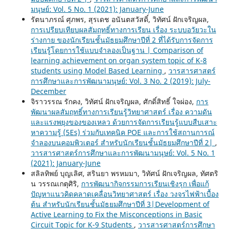
มนุษย์: Vol. 5 No. 1 (2021): January-June
รัตนาภรณ์ ศุภพร, สุรเดช อนันตสวัสดิ์, วิทัศน์ ฝักเจริญผล,
การเปรียบเทียบผลสัมฤทธิ์ทางการเรียน เรื่อง ระบบอวัยวะใน
ร่างกาย ของนักเรียนชั้นมัธยมศึกษาปีที่ 2 ที่ได้รับการจัดการ
เรียนรู้โดยการใช้แบบจำลองเป็นฐาน | Comparison of
learning achievement on organ system topic of K-8
students using Model Based Learning
,
วารสารศาสตร์
การศึกษาและการพัฒนามนุษย์: Vol. 3 No. 2 (2019): July-
December
จิราวรรณ รักคง, วิทัศน์ ฝักเจริญผล, ศักดิ์สิทธิ์ ใจผ่อง,
การ
พัฒนาผลสัมฤทธิ์ทางการเรียนรู้วิทยาศาสตร์ เรื่อง ความดัน
และแรงพยุงของของเหลว ด้วยการจัดการเรียนรู้แบบสืบเสาะ
หาความรู้ (5Es) ร่วมกับเทคนิค POE และการใช้สถานการณ์
จำลองบนคอมพิวเตอร์ สำหรับนักเรียนชั้นมัธยมศึกษาปีที่ 2|
,
วารสารศาสตร์การศึกษาและการพัฒนามนุษย์: Vol. 5 No. 1
(2021): January-June
สลิลทิพย์ บุญเลิศ, สรินยา พรหมมา, วิทัศน์ ฝักเจริญผล, ทัศตริ
น วรรณเกตุศิริ,
การพัฒนากิจกรรมการเรียนเชิงรุก เพื่อแก้
ปัญหาแนวคิดคลาดเคลื่อนวิทยาศาสตร์ เรื่อง วงจรไฟฟ้าเบื้อง
ต้น สำหรับนักเรียนชั้นมัธยมศึกษาปีที่ 3|Development of
Active Learning to Fix the Misconceptions in Basic
Circuit Topic for K-9 Students
,
วารสารศาสตร์การศึกษา