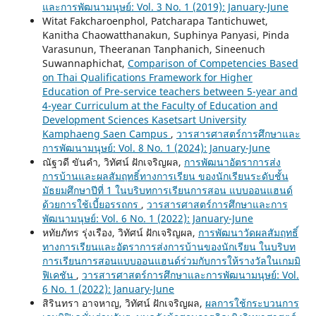
และการพัฒนามนุษย์: Vol. 3 No. 1 (2019): January-June
Witat Fakcharoenphol, Patcharapa Tantichuwet,
Kanitha Chaowatthanakun, Suphinya Panyasi, Pinda
Varasunun, Theeranan Tanphanich, Sineenuch
Suwannaphichat,
Comparison of Competencies Based
on Thai Qualifications Framework for Higher
Education of Pre-service teachers between 5-year and
4-year Curriculum at the Faculty of Education and
Development Sciences Kasetsart University
Kamphaeng Saen Campus
,
วารสารศาสตร์การศึกษาและ
การพัฒนามนุษย์: Vol. 8 No. 1 (2024): January-June
ณัฐวดี ขันคำ, วิทัศน์ ฝักเจริญผล,
การพัฒนาอัตราการส่ง
การบ้านและผลสัมฤทธิ์ทางการเรียน ของนักเรียนระดับชั้น
มัธยมศึกษาปีที่ 1 ในบริบทการเรียนการสอน แบบออนแฮนด์
ด้วยการใช้เบี้ยอรรถกร
,
วารสารศาสตร์การศึกษาและการ
พัฒนามนุษย์: Vol. 6 No. 1 (2022): January-June
หทัยภัทร รุ่งเรือง, วิทัศน์ ฝักเจริญผล,
การพัฒนาวัดผลสัมฤทธิ์
ทางการเรียนและอัตราการส่งการบ้านของนักเรียน ในบริบท
การเรียนการสอนแบบออนแฮนด์ร่วมกับการให้รางวัลในเกมมิ
ฟิเคชัน
,
วารสารศาสตร์การศึกษาและการพัฒนามนุษย์: Vol.
6 No. 1 (2022): January-June
สิรินทรา อาจหาญ, วิทัศน์ ฝักเจริญผล,
ผลการใช้กระบวนการ